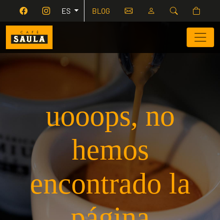
ES
BLOG
uooops, no
hemos
encontrado la
página