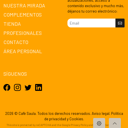
actualizaciones, acceso a
NUESTRA MIRADA
contenido exclusivo y mucho más,
déjanos tu correo electrónico:
COMPLEMENTOS
TIENDA
PROFESIONALES
CONTACTO
ÁREA PERSONAL
SÍGUENOS
2026 © Cafè Saula. Todos los derechos reservados.
Aviso legal
.
Política
de privacidad
y
Cookies
.
This site is protected by reCAPTCHA and the Google
Privacy Policy
and
Terms of Service
apply.