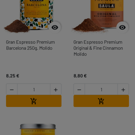


Gran Espresso Premium
Gran Espresso Premium
Barcelona 250g. Molido
Original & Fine Cinnamon
Molido
8,25 €
8,80 €




Añadir al carrito
Añadir al carr

