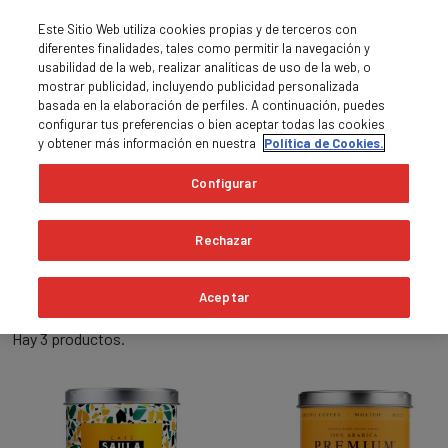
Este Sitio Web utiliza cookies propias y de terceros con
diferentes finalidades, tales como permitir la navegación y
usabilidad de la web, realizar analíticas de uso de la web, o
mostrar publicidad, incluyendo publicidad personalizada
basada en la elaboración de perfiles. A continuación, puedes
0
MENÚ

shopping_cart
configurar tus preferencias o bien aceptar todas las cookies
y obtener más información en nuestra
Política de Cookies.
Inicio
Café molido
Original
Configurar
Original
Rechazar
expand_more
Relevancia
Aceptar
Hay 3 productos.