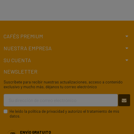
arrow_drop_down
CAFÉS PREMIUM
arrow_drop_down
NUESTRA EMPRESA
arrow_drop_down
SU CUENTA
NEWSLETTER
Suscríbete para recibir nuestras actualizaciones, acceso a contenido
exclusivo y mucho más, déjanos tu correo electrónico
He leído la
política de privacidad
y autorizo el tratamiento de mis
datos.
ENVÍO GRATUITO