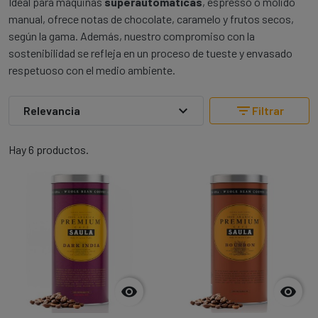
Ideal para máquinas
superautomáticas
, espresso o molido
manual, ofrece notas de chocolate, caramelo y frutos secos,
según la gama. Además, nuestro compromiso con la
sostenibilidad se refleja en un proceso de tueste y envasado
respetuoso con el medio ambiente.
expand_more
filter_list
Relevancia
Filtrar
Hay 6 productos.

