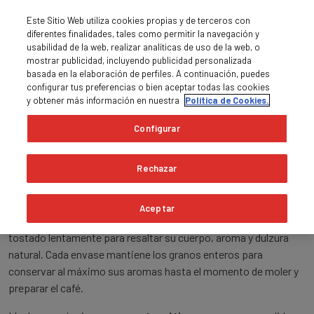
Este Sitio Web utiliza cookies propias y de terceros con
diferentes finalidades, tales como permitir la navegación y
usabilidad de la web, realizar analíticas de uso de la web, o
mostrar publicidad, incluyendo publicidad personalizada
basada en la elaboración de perfiles. A continuación, puedes
0
MENÚ

shopping_cart
configurar tus preferencias o bien aceptar todas las cookies
y obtener más información en nuestra
Política de Cookies.
Inicio
Café en grano
Configurar
Café en grano
Rechazar
Café en Grano Premium 100 % Arábica – Café Saula
Aceptar
Descubre la excelencia del
café en grano 100 % arábica
,
tostado lentamente para resaltar su cuerpo, aroma y dulzura
natural. Cada envase mantiene los granos enteros para
conservar al máximo sus aromas hasta el momento de moler y
preparar el café.