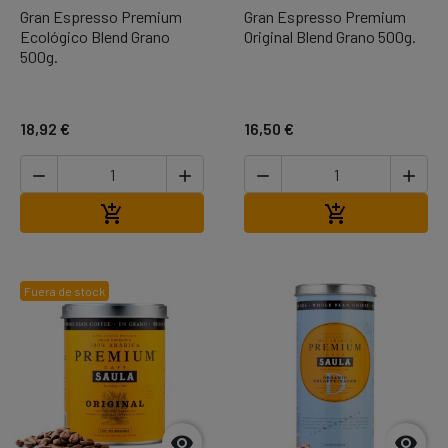
Gran Espresso Premium
Gran Espresso Premium
Ecológico Blend Grano
Original Blend Grano 500g.
500g.
18,92 €
16,50 €




Añadir al carrito
Añadir al carr


Fuera de stock

