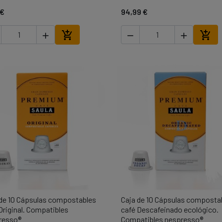
 €
94,99 €





Añadir al carrito
Añad
 de 10 Cápsulas compostables
Caja de 10 Cápsulas composta

Vista rápida

Vista rápida
Original. Compatibles
café Descafeinado ecológico.
resso®
Compatibles nespresso®