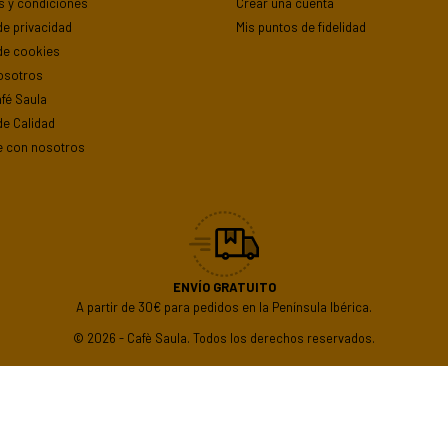
s y condiciones
Crear una cuenta
 de privacidad
Mis puntos de fidelidad
 de cookies
osotros
fé Saula
 de Calidad
e con nosotros
ENVÍO GRATUITO
A partir de 30€ para pedidos en la Península Ibérica.
© 2026 - Cafè Saula. Todos los derechos reservados.