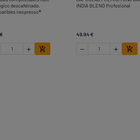

Vista rápida

Vista rápida
ógico descafeinado.
INDIA BLEND Profesional
atibles nespresso®
 €
49,94 €





Añadir al carrito
Añad