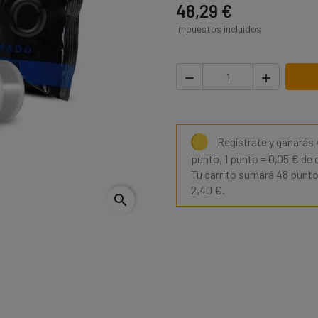
48,29 €
Impuestos incluidos


Regístrate y ganarás
punto, 1 punto = 0,05 € de
Tu carrito sumará 48 punto
2,40 €.
search