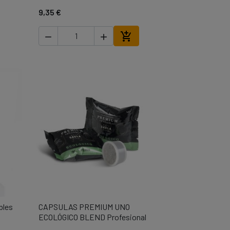
9,35 €



ir al carrito
Añadir al carrito
bles
CAPSULAS PREMIUM UNO

Vista rápida
ECOLÓGICO BLEND Profesional