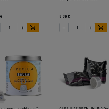
 €
5,39 €





Añadir al carrito
Añad
ulas compostables café
CÁPSULAS PREMIUM UNO DA