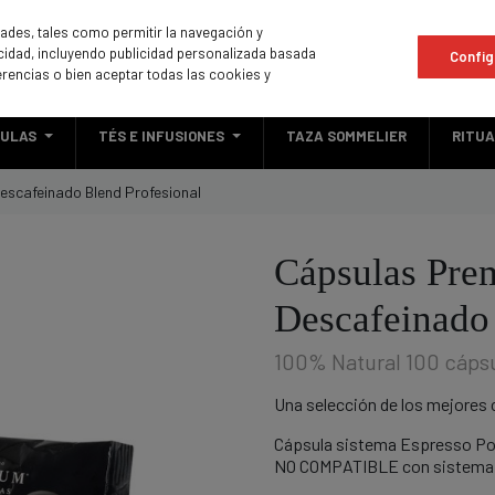
idades, tales como permitir la navegación y
licidad, incluyendo publicidad personalizada basada
Config
erencias o bien aceptar todas las cookies y
ULAS
TÉS E INFUSIONES
TAZA SOMMELIER
RITU
scafeinado Blend Profesional
Cápsulas Pr
Descafeinado 
100% Natural 100 cápsu
Una selección de los mejores
Cápsula sistema Espresso Po
NO COMPATIBLE con sistema