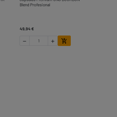

Vista rápida
Blend Profesional
49,94 €



ir al carrito
Añadir al carrito