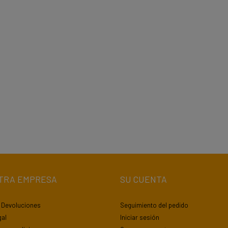
TRA EMPRESA
SU CUENTA
y Devoluciones
Seguimiento del pedido
gal
Iniciar sesión