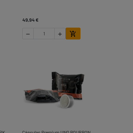
49,94 €



ir al carrito
Añadir al carrito
RK
Cápsulas Premium UNO BOURBON