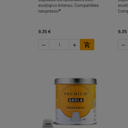

Vista rápida
ecológico Intenso. Compatibles
ecol
nespresso®
Comp
9,35 €
9,35




Añadir al carrito