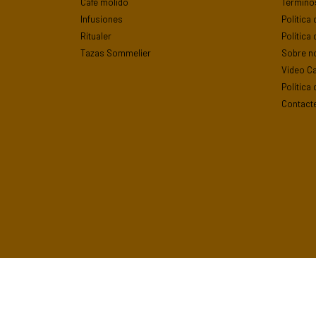
Café molido
Término
Infusiones
Política
Ritualer
Política
Tazas Sommelier
Sobre n
Video Ca
Política
Contact