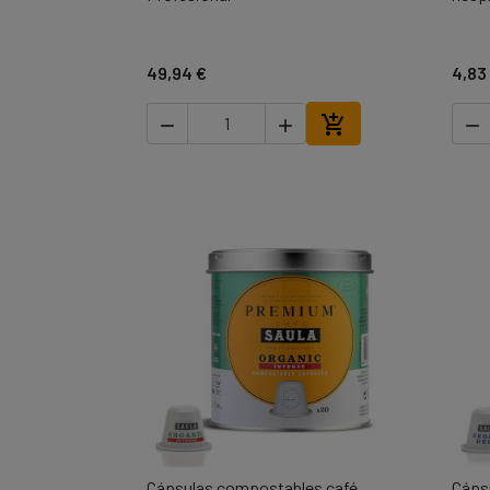
49,94 €
4,83




Añadir al carrito
Cápsulas compostables café
Cáps