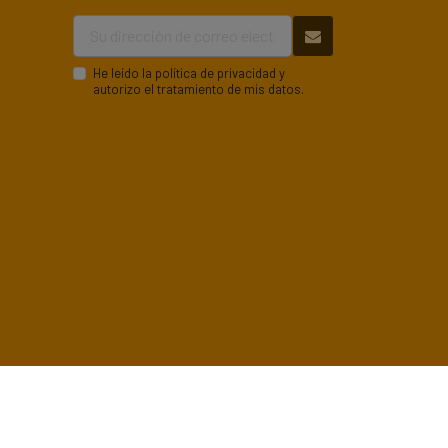
He leído la
política de privacidad
y
autorizo el tratamiento de mis datos.