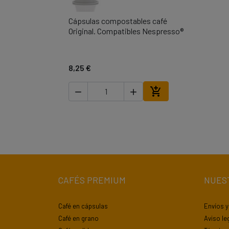
Cápsulas compostables café

Vista rápida
Original. Compatibles Nespresso®
8,25 €



Añadir al carrito
CAFÉS PREMIUM
NUES
Café en cápsulas
Envíos 
Café en grano
Aviso le