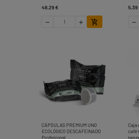
48,29 €
5,39




Añadir al carrito
CÁPSULAS PREMIUM UNO
Caja

Vista rápida
ECOLÓGICO DESCAFEINADO
café 
Profesional
nesp