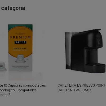
 categoría
 de 10 Cápsulas compostables
CAFETERA ESPRESSO POINT

Vista rápida

Vista rápida
 ecológico. Compatibles
CAPITANI FASTBACK
resso®