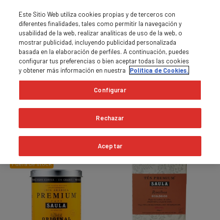
Este Sitio Web utiliza cookies propias y de terceros con
diferentes finalidades, tales como permitir la navegación y
usabilidad de la web, realizar analíticas de uso de la web, o
mostrar publicidad, incluyendo publicidad personalizada
basada en la elaboración de perfiles. A continuación, puedes
0
MENÚ

shopping_cart
configurar tus preferencias o bien aceptar todas las cookies
y obtener más información en nuestra
Política de Cookies.
Inicio
Premium
Configurar
expand_more
Relevancia
Rechazar
Hay 28 productos.
Aceptar
Fuera de stock