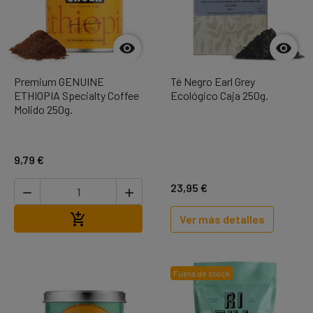


Premium GENUINE
Té Negro Earl Grey
ETHIOPIA Specialty Coffee
Ecológico Caja 250g.
Molido 250g.
9,79 €
23,95 €


Añadir al carrito

Ver más detalles
Fuera de stock