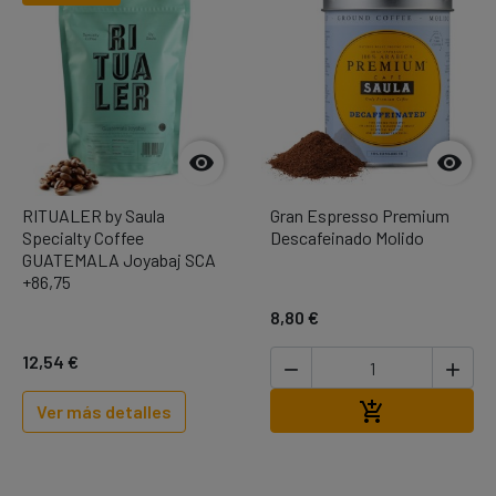


RITUALER by Saula
Gran Espresso Premium
Specialty Coffee
Descafeinado Molido
GUATEMALA Joyabaj SCA
+86,75
8,80 €
12,54 €


Añadir al carr

Ver más detalles