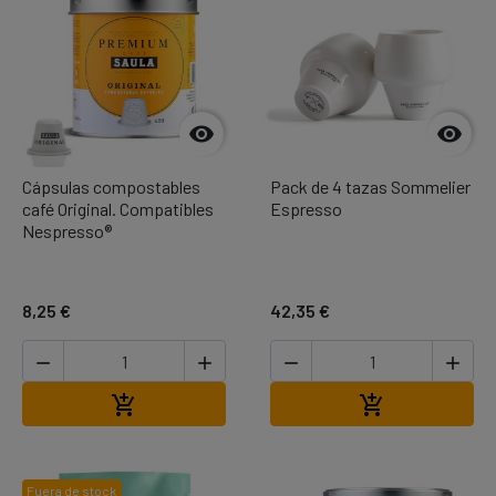


Cápsulas compostables
Pack de 4 tazas Sommelier
café Original. Compatibles
Espresso
Nespresso®
8,25 €
42,35 €




Añadir al carrito
Añadir al carr


Fuera de stock