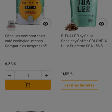


Cápsulas compostables
RITUALER by Saula
café ecológico Intenso.
Specialty Coffee COLOMBIA
Compatibles nespresso®
Huila Supremo SCA +86,5
9,35 €
11,55 €


Añadir al carrito

Ver más detalles