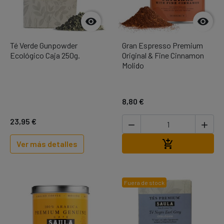


Té Verde Gunpowder
Gran Espresso Premium
Ecológico Caja 250g.
Original & Fine Cinnamon
Molido
8,80 €
23,95 €


Añadir al carr

Ver más detalles
Fuera de stock