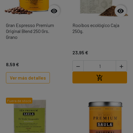


Gran Espresso Premium
Rooibos ecológico Caja
Original Blend 250 Grs.
250g.
Grano
23,95 €
8,59 €


Añadir al carr

Ver más detalles
Fuera de stock