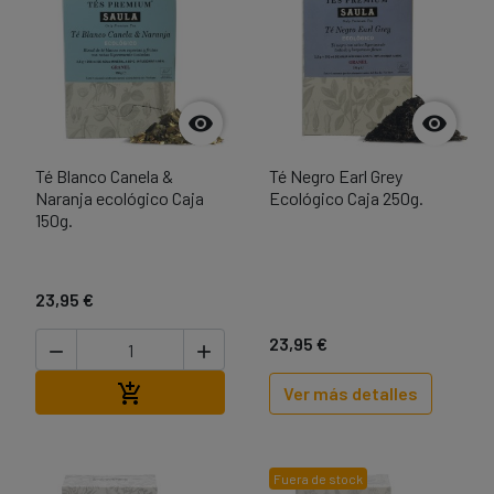


Té Blanco Canela &
Té Negro Earl Grey
Naranja ecológico Caja
Ecológico Caja 250g.
150g.
23,95 €
23,95 €


Añadir al carrito

Ver más detalles
Fuera de stock