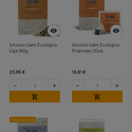


Infusión Calm Ecológica
Infusión Calm Ecológica
Caja 150g.
Pirámides 20ud.
23,95 €
13,81 €




Añadir al carrito
Añadir al carri


Fuera de stock