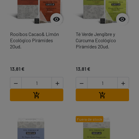


Rooibos Cacao& Limón
Té Verde Jengibre y
Ecológico Pirámides
Cúrcuma Ecológico
20ud.
Pirámides 20ud.
13,81 €
13,81 €




Añadir al carrito
Añadir al carri


Fuera de stock