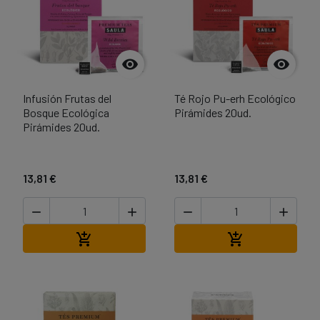


Infusión Frutas del
Té Rojo Pu-erh Ecológico
Bosque Ecológica
Pirámides 20ud.
Pirámides 20ud.
13,81 €
13,81 €




Añadir al carrito
Añadir al carri

