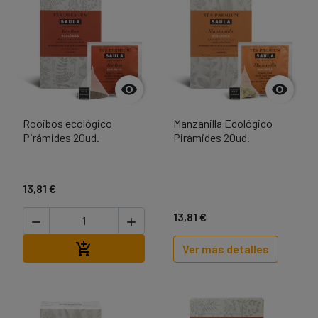


Rooibos ecológico
Manzanilla Ecológico
Pirámides 20ud.
Pirámides 20ud.
13,81 €
13,81 €


Añadir al carrito

Ver más detalles