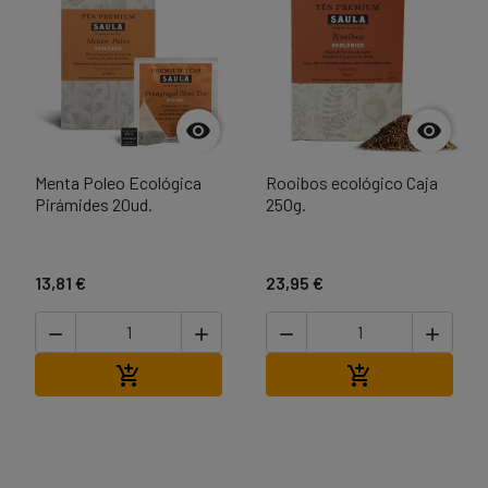


Menta Poleo Ecológica
Rooibos ecológico Caja
Pirámides 20ud.
250g.
13,81 €
23,95 €




Añadir al carrito
Añadir al carri

