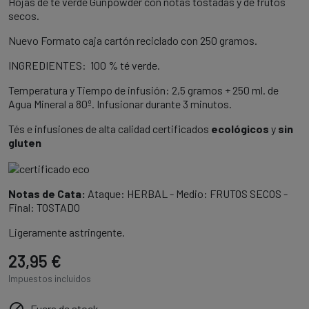
Hojas de té verde Gunpowder con notas tostadas y de frutos
secos.
Nuevo Formato caja cartón reciclado con 250 gramos.
INGREDIENTES: 100 % té verde.
Temperatura y Tiempo de infusión: 2,5 gramos + 250 ml. de
Agua Mineral a 80º. Infusionar durante 3 minutos.
Tés e infusiones de alta calidad certificados
ecológicos
y
sin
gluten
Notas de Cata:
Ataque: HERBAL - Medio: FRUTOS SECOS -
Final: TOSTADO
Ligeramente astringente.
23,95 €
Impuestos incluidos
Fuera de stock