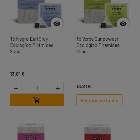


Té Negro Earl Grey
Té Verde Gunpowder
Ecológico Pirámides
Ecológico Piramides
20ud.
20ud.
13,81 €
13,81 €


Añadir al carrito

Ver más detalles