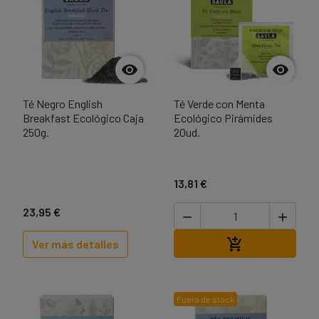


Té Negro English
Té Verde con Menta
Breakfast Ecológico Caja
Ecológico Pirámides
250g.
20ud.
13,81 €
23,95 €


Añadir al carri

Ver más detalles
Fuera de stock