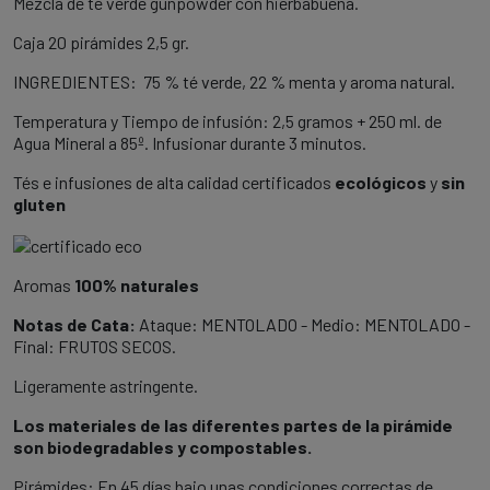
Mezcla de té verde gunpowder con hierbabuena.
Caja 20 pirámides 2,5 gr.
INGREDIENTES: 75 % té verde, 22 % menta y aroma natural.
Temperatura y Tiempo de infusión: 2,5 gramos + 250 ml. de
Agua Mineral a 85º. Infusionar durante 3 minutos.
Tés e infusiones de alta calidad certificados
ecológicos
y
sin
gluten
Aromas
100% naturales
Notas de Cata:
Ataque: MENTOLADO - Medio: MENTOLADO -
Final: FRUTOS SECOS.
Ligeramente astringente.
Los materiales de las diferentes partes de la pirámide
son biodegradables y compostables.
Pirámides: En 45 días bajo unas condiciones correctas de