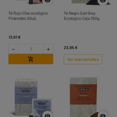


Té Rojo Chai ecológico
Té Negro Earl Grey
Pirámides 20ud.
Ecológico Caja 250g.
13,81 €
23,95 €


Añadir al carrito

Ver más detalles

