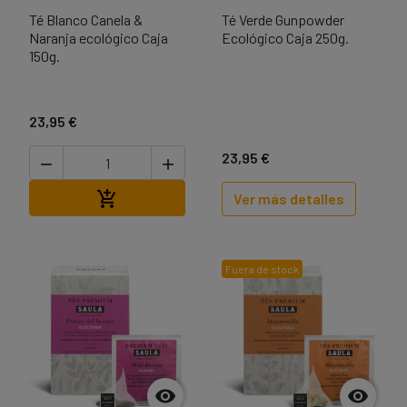
Té Blanco Canela &
Té Verde Gunpowder
Naranja ecológico Caja
Ecológico Caja 250g.
150g.
23,95 €
23,95 €


Añadir al carrito

Ver más detalles
Fuera de stock

