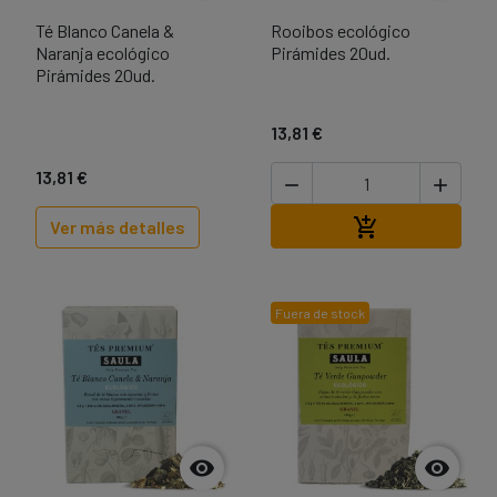
Té Blanco Canela &
Rooibos ecológico
Naranja ecológico
Pirámides 20ud.
Pirámides 20ud.
13,81 €
13,81 €


Añadir al carri

Ver más detalles
Fuera de stock

