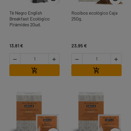
Té Negro English
Rooibos ecológico Caja
Breakfast Ecológico
250g.
Pirámides 20ud.
13,81 €
23,95 €




Añadir al carrito
Añadir al carri

