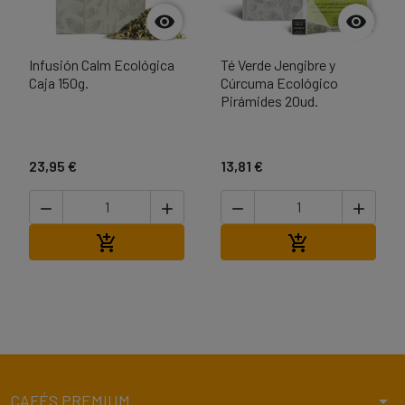


Infusión Calm Ecológica
Té Verde Jengibre y
Caja 150g.
Cúrcuma Ecológico
Pirámides 20ud.
23,95 €
13,81 €




Añadir al carrito
Añadir al carri


arrow_drop_down
CAFÉS PREMIUM