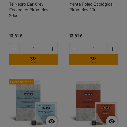
Té Negro Earl Grey
Menta Poleo Ecológica
Ecológico Pirámides
Pirámides 20ud.
20ud.
13,81 €
13,81 €




Añadir al carrito
Añadir al carri


Fuera de stock

