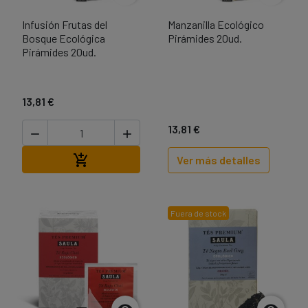
Infusión Frutas del
Manzanilla Ecológico
Bosque Ecológica
Pirámides 20ud.
Pirámides 20ud.
13,81 €
13,81 €


Añadir al carrito

Ver más detalles
Fuera de stock