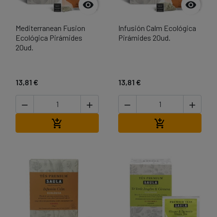


Mediterranean Fusion
Infusión Calm Ecológica
Ecológica Pirámides
Pirámides 20ud.
20ud.
13,81 €
13,81 €




Añadir al carrito
Añadir al carri

