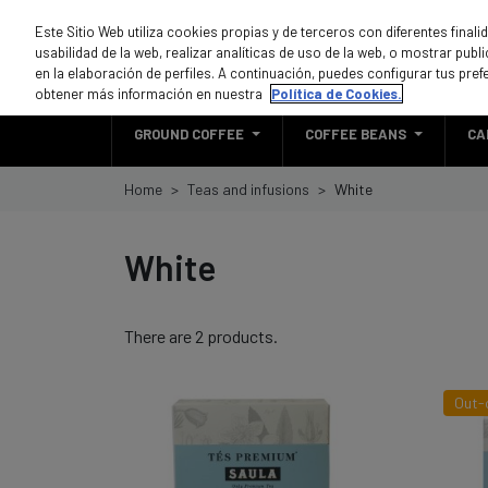
Este Sitio Web utiliza cookies propias y de terceros con diferentes final
usabilidad de la web, realizar analíticas de uso de la web, o mostrar pub
en la elaboración de perfiles. A continuación, puedes configurar tus pref
obtener más información en nuestra
Política de Cookies.
GROUND COFFEE
COFFEE BEANS
CA
Home
Teas and infusions
White
White
There are 2 products.
Out-