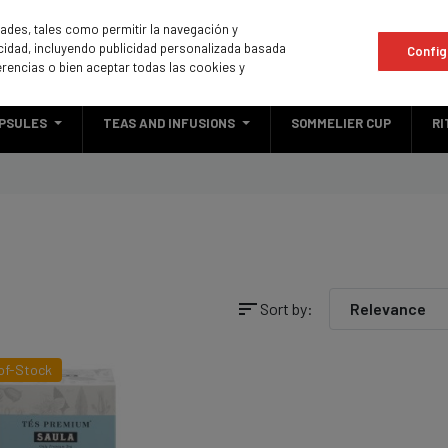
idades, tales como permitir la navegación y
licidad, incluyendo publicidad personalizada basada
Config
erencias o bien aceptar todas las cookies y
PSULES
TEAS AND INFUSIONS
SOMMELIER CUP
RI
sort
Sort by:
Relevance
of-Stock