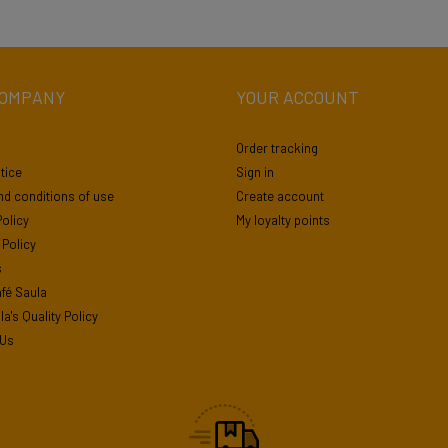
COMPANY
YOUR ACCOUNT
Order tracking
tice
Sign in
d conditions of use
Create account
Policy
My loyalty points
Policy
s
fé Saula
a's Quality Policy
 Us