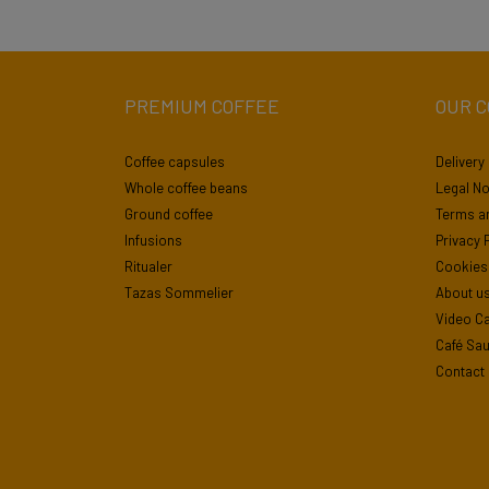
PREMIUM COFFEE
OUR 
Coffee capsules
Delivery
Whole coffee beans
Legal No
Ground coffee
Terms an
Infusions
Privacy 
Ritualer
Cookies 
Tazas Sommelier
About u
Video Ca
Café Saul
Contact