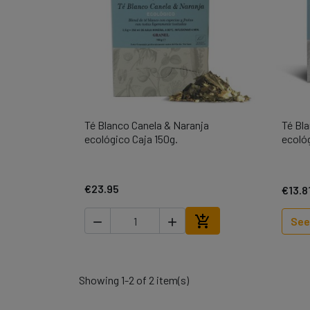
Té Blanco Canela & Naranja
Té Bl

Quick view
ecológico Caja 150g.
ecoló
€23.95
€13.8

See


Add to cart
Showing 1-2 of 2 item(s)