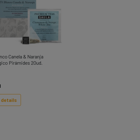
anco Canela & Naranja

Quick view
gico Pirámides 20ud.
1
 details