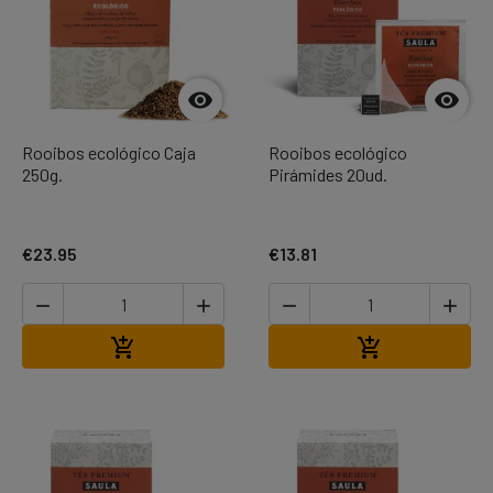


Rooibos ecológico Caja
Rooibos ecológico
250g.
Pirámides 20ud.
€23.95
€13.81




Add to cart
Add to cart

