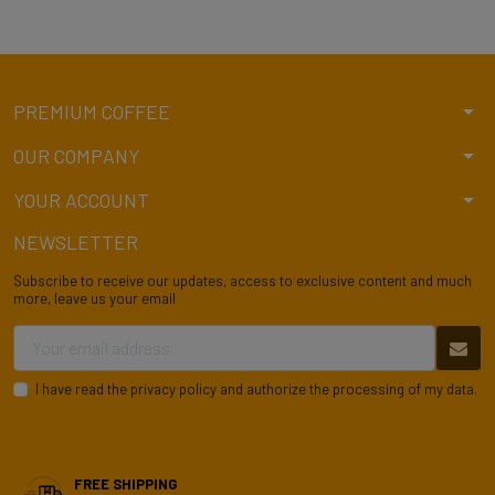
arrow_drop_down
PREMIUM COFFEE
arrow_drop_down
OUR COMPANY
arrow_drop_down
YOUR ACCOUNT
NEWSLETTER
Subscribe to receive our updates, access to exclusive content and much
more, leave us your email
I have read the privacy policy and authorize the processing of my data.
FREE SHIPPING