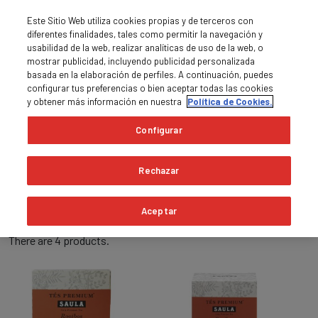
Este Sitio Web utiliza cookies propias y de terceros con
diferentes finalidades, tales como permitir la navegación y
usabilidad de la web, realizar analíticas de uso de la web, o
mostrar publicidad, incluyendo publicidad personalizada
basada en la elaboración de perfiles. A continuación, puedes
0
MENU

shopping_cart
configurar tus preferencias o bien aceptar todas las cookies
y obtener más información en nuestra
Política de Cookies.
Home
Teas and infusions
Rooibos
Configurar
Rooibos
Rechazar
expand_more
Relevance
Aceptar
There are 4 products.