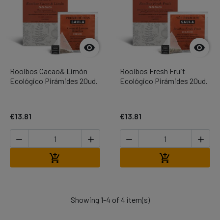


Rooibos Cacao& Limón
Rooibos Fresh Fruit
Ecológico Pirámides 20ud.
Ecológico Pirámides 20ud.
€13.81
€13.81




Add to cart
Add to cart


Showing 1-4 of 4 item(s)