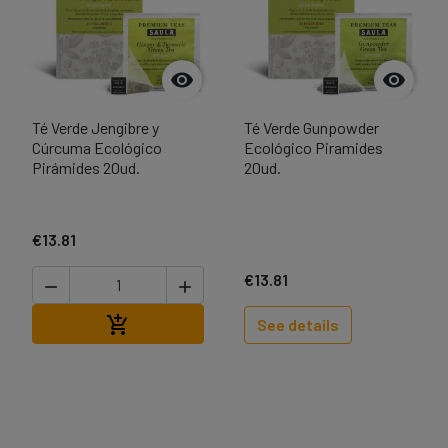


Té Verde Jengibre y
Té Verde Gunpowder
Cúrcuma Ecológico
Ecológico Piramides
Pirámides 20ud.
20ud.
€13.81
€13.81


Add to cart

See details