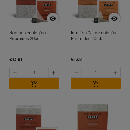


Rooibos ecológico
Infusión Calm Ecológica
Pirámides 20ud.
Pirámides 20ud.
€13.81
€13.81




Add to cart
Add to cart

