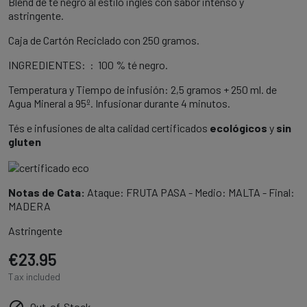
Blend de té negro al estilo inglés con sabor intenso y
astringente.
Caja de Cartón Reciclado con 250 gramos.
INGREDIENTES: : 100 % té negro.
Temperatura y Tiempo de infusión: 2,5 gramos + 250 ml. de
Agua Mineral a 95º. Infusionar durante 4 minutos.
Tés e infusiones de alta calidad certificados
ecológicos
y
sin
gluten
Notas de Cata:
Ataque: FRUTA PASA - Medio: MALTA - Final:
MADERA
Astringente
€23.95
Tax included
Out-of-Stock