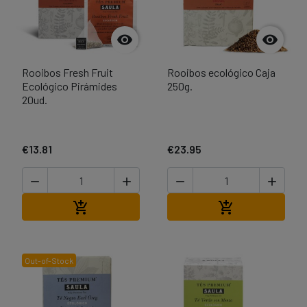


Rooibos Fresh Fruit
Rooibos ecológico Caja
Ecológico Pirámides
250g.
20ud.
€13.81
€23.95




Add to cart
Add to cart


Out-of-Stock