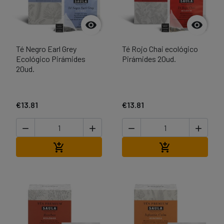


Té Negro Earl Grey
Té Rojo Chai ecológico
Ecológico Pirámides
Pirámides 20ud.
20ud.
€13.81
€13.81




Add to cart
Add to cart

