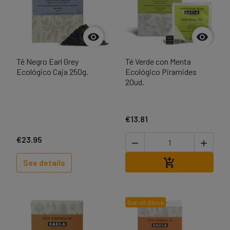


Té Negro Earl Grey
Té Verde con Menta
Ecológico Caja 250g.
Ecológico Piramides
20ud.
€13.81
€23.95


Add to cart

See details
Out-of-Stock