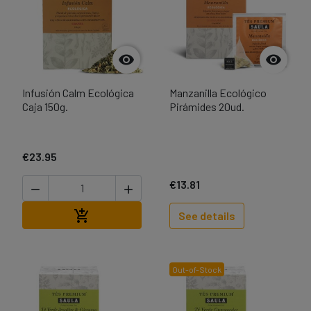


Infusión Calm Ecológica
Manzanilla Ecológico
Caja 150g.
Pirámides 20ud.
€23.95
€13.81


Add to cart

See details
Out-of-Stock