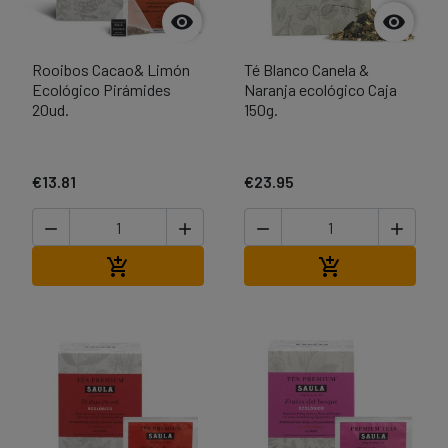


Rooibos Cacao& Limón
Té Blanco Canela &
Ecológico Pirámides
Naranja ecológico Caja
20ud.
150g.
€13.81
€23.95




Add to cart
Add to cart

