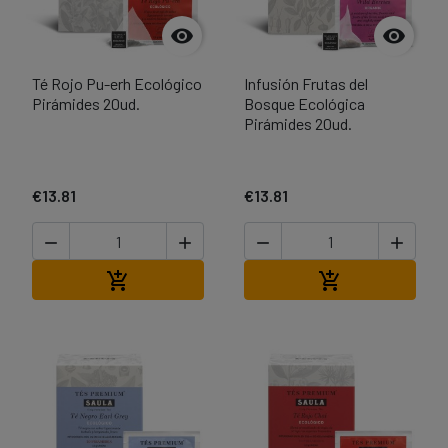


Té Rojo Pu-erh Ecológico
Infusión Frutas del
Pirámides 20ud.
Bosque Ecológica
Pirámides 20ud.
€13.81
€13.81




Add to cart
Add to cart

