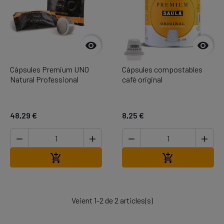


Càpsules Premium UNO
Càpsules compostables
Natural Professional
cafè original
48,29 €
8,25 €




Afegir a la cistella
Afegir a la cis


Veient 1-2 de 2 articles(s)