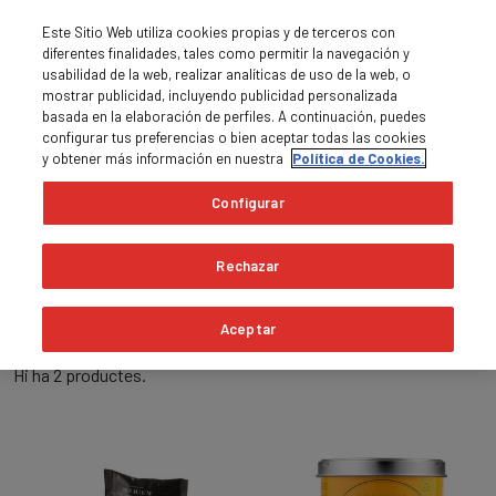
Este Sitio Web utiliza cookies propias y de terceros con
diferentes finalidades, tales como permitir la navegación y
usabilidad de la web, realizar analíticas de uso de la web, o
mostrar publicidad, incluyendo publicidad personalizada
basada en la elaboración de perfiles. A continuación, puedes
0
MENU

shopping_cart
configurar tus preferencias o bien aceptar todas las cookies
y obtener más información en nuestra
Política de Cookies.
Pàgina principal
Cafè en càpsules
Original
Configurar
Original
Rechazar
expand_more
Rellevància
Aceptar
Hi ha 2 productes.