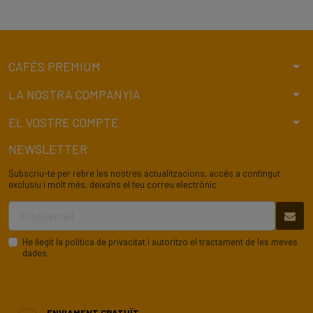
arrow_drop_down
CAFÈS PREMIUM
arrow_drop_down
LA NOSTRA COMPANYIA
arrow_drop_down
EL VOSTRE COMPTE
NEWSLETTER
Subscriu-te per rebre les nostres actualitzacions, accés a contingut
exclusiu i molt més, deixa'ns el teu correu electrònic
He llegit la
política de privacitat
i autoritzo el tractament de les meves
dades.