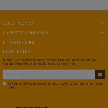
arrow_drop_down
CAFÈS PREMIUM
arrow_drop_down
LA NOSTRA COMPANYIA
arrow_drop_down
EL VOSTRE COMPTE
NEWSLETTER
Subscriu-te per rebre les nostres actualitzacions, accés a contingut
exclusiu i molt més, deixa'ns el teu correu electrònic
He llegit la
política de privacitat
i autoritzo el tractament de les meves
dades.