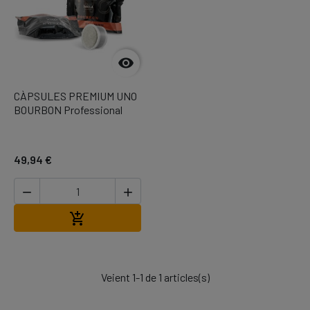

CÀPSULES PREMIUM UNO
BOURBON Professional
49,94 €


Afegir a la cistella

Veient 1-1 de 1 articles(s)