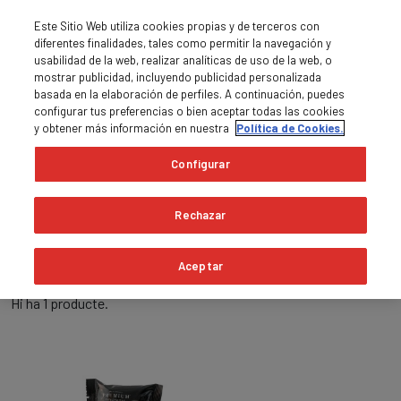
Este Sitio Web utiliza cookies propias y de terceros con
diferentes finalidades, tales como permitir la navegación y
usabilidad de la web, realizar analíticas de uso de la web, o
mostrar publicidad, incluyendo publicidad personalizada
basada en la elaboración de perfiles. A continuación, puedes
0
MENU

shopping_cart
configurar tus preferencias o bien aceptar todas las cookies
y obtener más información en nuestra
Política de Cookies.
Pàgina principal
Cafè en càpsules
Bourbon
Configurar
Bourbon
Rechazar
expand_more
Rellevància
Aceptar
Hi ha 1 producte.