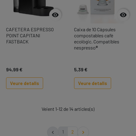


CAFETERA ESPRESSO
Caixa de 10 Càpsules
POINT CAPITANI
compostables cafè
FASTBACK
ecològic. Compatibles
nespresso®
94,99 €
5,39 €
Veure detalls
Veure detalls
Veient 1-12 de 14 articles(s)
1
2

