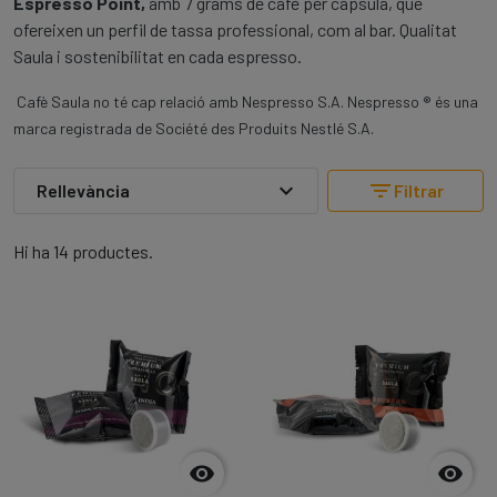
Espresso Point,
amb 7 grams de cafè per càpsula, que
ofereixen un perfil de tassa professional, com al bar. Qualitat
Saula i sostenibilitat en cada espresso.
Cafè Saula no té cap relació amb Nespresso S.A. Nespresso ® és una
marca registrada de Société des Produits Nestlé S.A.
expand_more
filter_list
Rellevància
Filtrar
Hi ha 14 productes.

