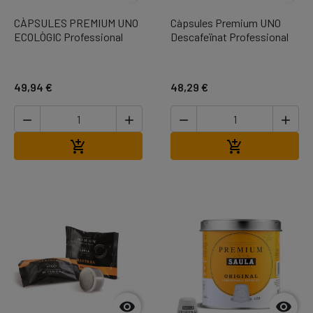
CÀPSULES PREMIUM UNO
Càpsules Premium UNO
ECOLÒGIC Professional
Descafeïnat Professional
49,94 €
48,29 €




Afegir a la cistella
Afegir a la cis



