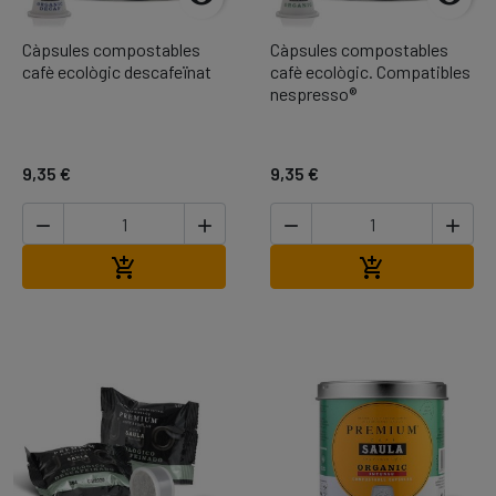
Càpsules compostables
Càpsules compostables
cafè ecològic descafeïnat
cafè ecològic. Compatibles
nespresso®
9,35 €
9,35 €




Afegir a la cistella
Afegir a la cis

