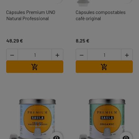
Càpsules Premium UNO
Càpsules compostables
Natural Professional
cafè original
48,29 €
8,25 €




Afegir a la cistella
Afegir a la cis



