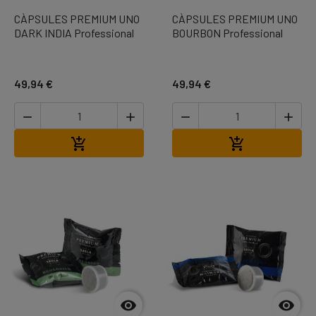
CÀPSULES PREMIUM UNO
CÀPSULES PREMIUM UNO
DARK INDIA Professional
BOURBON Professional
49,94 €
49,94 €




Afegir a la cistella
Afegir a la cis



