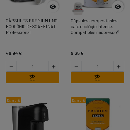


CÀPSULES PREMIUM UNO
Càpsules compostables
ECOLÒGIC DESCAFEÏNAT
cafè ecològic Intense.
Professional
Compatibles nespresso®
49,94 €
9,35 €




Afegir a la cistella
Afegir a la cis


Exhaurit
Exhaurit