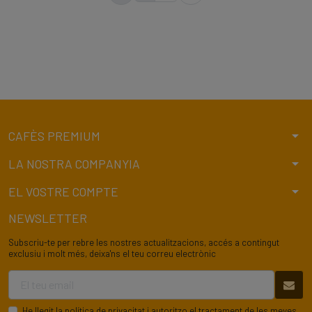
arrow_drop_down
CAFÈS PREMIUM
arrow_drop_down
LA NOSTRA COMPANYIA
arrow_drop_down
EL VOSTRE COMPTE
NEWSLETTER
Subscriu-te per rebre les nostres actualitzacions, accés a contingut
exclusiu i molt més, deixa'ns el teu correu electrònic
He llegit la
política de privacitat
i autoritzo el tractament de les meves