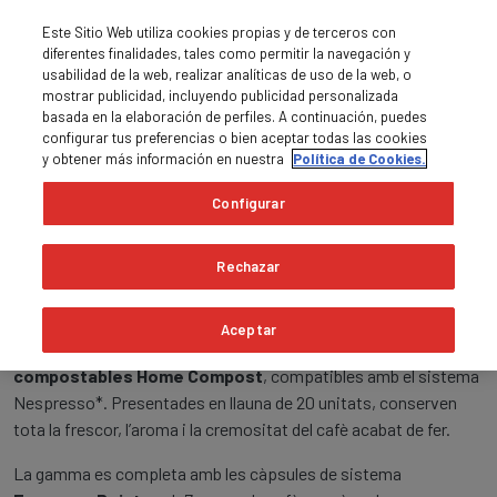
Este Sitio Web utiliza cookies propias y de terceros con
diferentes finalidades, tales como permitir la navegación y
usabilidad de la web, realizar analíticas de uso de la web, o
mostrar publicidad, incluyendo publicidad personalizada
basada en la elaboración de perfiles. A continuación, puedes
0
MENU

shopping_cart
configurar tus preferencias o bien aceptar todas las cookies
y obtener más información en nuestra
Política de Cookies.
Pàgina principal
Cafè en càpsules
Configurar
Cafè en càpsules
Rechazar
Cafè en Càpsules Premium – Cafè Saula
Aceptar
Gaudeix de l’autèntic sabor Saula amb les nostres
càpsules
compostables Home Compost
, compatibles amb el sistema
Nespresso*. Presentades en llauna de 20 unitats, conserven
tota la frescor, l’aroma i la cremositat del cafè acabat de fer.
La gamma es completa amb les càpsules de sistema