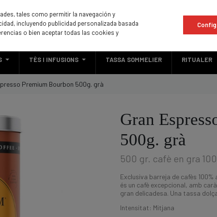
idades, tales como permitir la navegación y
licidad, incluyendo publicidad personalizada basada
Config
erencias o bien aceptar todas las cookies y
S
TÈS I INFUSIONS
TASSA SOMMELIER
RITUALER
presso Premium Bourbon 500g. grà
Gran Espress
500g. grà
500 gr. cafè en gra 10
Exclusiva barreja de cafès 100% 
és un cafè excepcional, amb caràc
gran delicadesa. Una tassa dolça
Intensitat: Mitjana