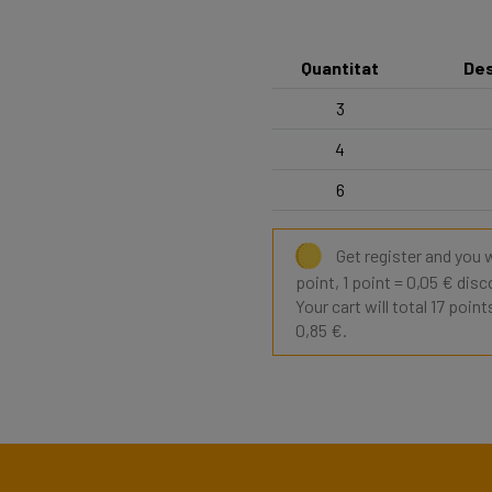
Quantitat
Des
3
4
6
Get register and you w
point, 1 point = 0,05 € disc
Your cart will total 17 poin
0,85 €.