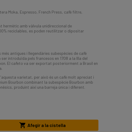
tera Moka, Espresso, French Press, cafè filtre,
t hermètic amb vàlvula unidireccional de
00% reciclables, es poden reutilitzar o dipositar
s més antigues i llegendàries subespècies de cafè
ser introduïda pels francesos en 1708 a la Illa del
bon. El cafeto va ser exportat posteriorment a Brasil en
a.
'aquesta varietat, per això és un cafè molt apreciat i
emium Bourbon combinant la subespècie Bourbon amb
èsics, produint així una barreja única i diferent.

Afegir a la cistella