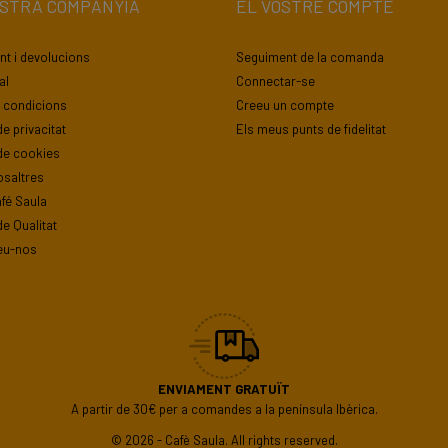
OSTRA COMPANYIA
EL VOSTRE COMPTE
t i devolucions
Seguiment de la comanda
al
Connectar-se
 condicions
Creeu un compte
de privacitat
Els meus punts de fidelitat
 de cookies
osaltres
fé Saula
de Qualitat
eu-nos
ENVIAMENT GRATUÏT
A partir de 30€ per a comandes a la península Ibèrica.
© 2026 - Cafè Saula. All rights reserved.