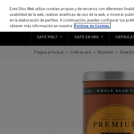
Este Sitio Web utiliza cookies propias y de terceros con diferentes final
usabilidad de la web, realizar analíticas de uso de la web, o mostrar pub
en la elaboración de perfiles. A continuación, puedes configurar tus pref
obtener más información en nuestra
Política de Cookies.
CAFÈ MÒLT
CAFÈ EN GRÀ
CÀPSULE
Pàgina principal
Cafè en grà
Bourbon
Gran Es