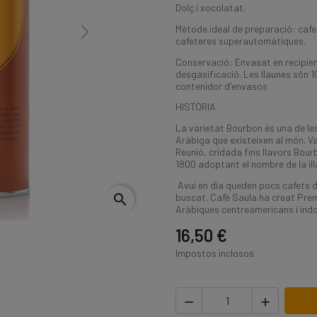
Dolç i xocolatat.
Mètode ideal de preparació: cafe
Next
cafeteres superautomàtiques.
Conservació: Envasat en recipien
desgasificació. Les llaunes són 1
contenidor d'envasos
HISTÒRIA
La varietat Bourbon és una de le
Aràbiga que existeixen al món. Va 
Reunió, cridada fins llavors Bour
1800 adoptant el nombre de la ill
Avui en dia queden pocs cafets d
buscat. Cafè Saula ha creat Pr
search
Aràbiques centreamericans i indon
16,50 €
Impostos inclosos

