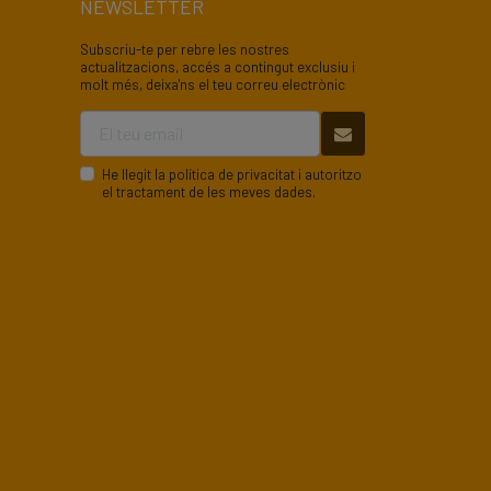
NEWSLETTER
Subscriu-te per rebre les nostres
actualitzacions, accés a contingut exclusiu i
molt més, deixa'ns el teu correu electrònic
He llegit la
política de privacitat
i autoritzo
el tractament de les meves dades.