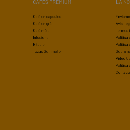
CAFÈS PREMIUM
LA N
Cafè en càpsules
Enviamen
Cafè en grà
Avís Leg
Cafè mòlt
Termes i
Infusions
Política 
Ritualer
Política
Tazas Sommelier
Sobre n
Video Ca
Política 
Contact