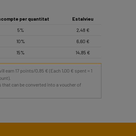
compte per quantitat
Estalvieu
5%
2,48 €
10%
6,60 €
15%
14,85 €
ill earn 17 points/0,85 €
(Each 1,00 € spent = 1
ount).
ts that can be converted into a voucher of