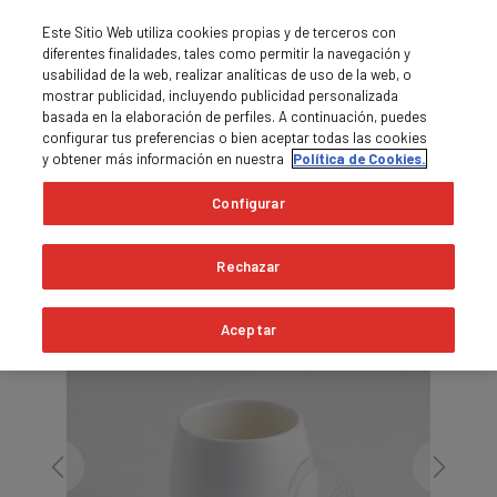
Este Sitio Web utiliza cookies propias y de terceros con
diferentes finalidades, tales como permitir la navegación y
usabilidad de la web, realizar analíticas de uso de la web, o
mostrar publicidad, incluyendo publicidad personalizada
basada en la elaboración de perfiles. A continuación, puedes
0
MENU

shopping_cart
configurar tus preferencias o bien aceptar todas las cookies
y obtener más información en nuestra
Política de Cookies.
Pàgina principal
Tazas Sommelier
Configurar
Exhaurit
Rechazar
Aceptar
Previous
Next