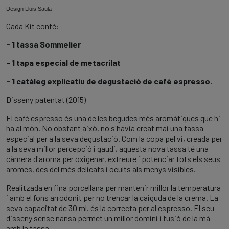
Design Lluis Saula
Cada Kit conté:
- 1 tassa Sommelier
- 1 tapa especial de metacrilat
- 1 catàleg explicatiu de degustació de cafè espresso.
Disseny patentat (2015)
El cafè espresso és una de les begudes més aromàtiques que hi
ha al món. No obstant això, no s'havia creat mai una tassa
especial per a la seva degustació. Com la copa pel vi, creada per
a la seva millor percepció i gaudi, aquesta nova tassa té una
càmera d'aroma per oxigenar, extreure i potenciar tots els seus
aromes, des del més delicats i ocults als menys visibles.
Realitzada en fina porcellana per mantenir millor la temperatura
i amb el fons arrodonit per no trencar la caiguda de la crema. La
seva capacitat de 30 ml. és la correcta per al espresso. El seu
disseny sense nansa permet un millor domini i fusió de la mà
amb la tassa.