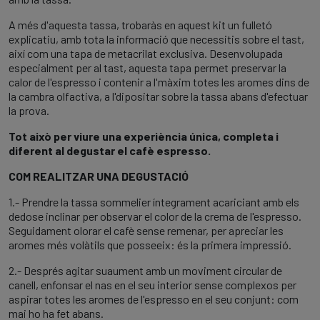
A més d'aquesta tassa, trobaràs en aquest kit un fulletó
explicatiu, amb tota la informació que necessitis sobre el tast,
així com una tapa de metacrilat exclusiva. Desenvolupada
especialment per al tast, aquesta tapa permet preservar la
calor de l'espresso i contenir a l'màxim totes les aromes dins de
la cambra olfactiva, a l'dipositar sobre la tassa abans d'efectuar
la prova.
Tot això per viure una experiència única, completa i
diferent al degustar el cafè espresso.
COM REALITZAR UNA DEGUSTACIÓ
1.- Prendre la tassa sommelier íntegrament acariciant amb els
dedose inclinar per observar el color de la crema de l'espresso.
Seguidament olorar el cafè sense remenar, per apreciar les
aromes més volàtils que posseeix: és la primera impressió.
2.- Després agitar suaument amb un moviment circular de
canell, enfonsar el nas en el seu interior sense complexos per
aspirar totes les aromes de l'espresso en el seu conjunt: com
mai ho ha fet abans.