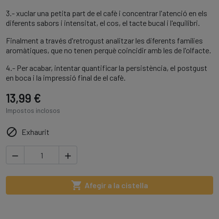
3.- xuclar una petita part de el cafè i concentrar l'atenció en els
diferents sabors i intensitat, el cos, el tacte bucal i l'equilibri.
Finalment a través d'retrogust analitzar les diferents famílies
aromàtiques, que no tenen perquè coincidir amb les de l'olfacte.
4.- Per acabar, intentar quantificar la persistència, el postgust
en boca i la impressió final de el cafè.
13,99 €
Impostos inclosos

Exhaurit



Afegir a la cistella