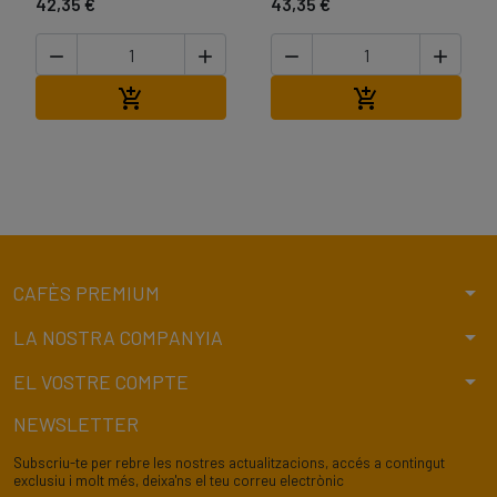
42,35 €
43,35 €




Afegir a la cistella
Afegir a la cist


arrow_drop_down
CAFÈS PREMIUM
arrow_drop_down
LA NOSTRA COMPANYIA
arrow_drop_down
EL VOSTRE COMPTE
NEWSLETTER
Subscriu-te per rebre les nostres actualitzacions, accés a contingut
exclusiu i molt més, deixa'ns el teu correu electrònic