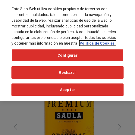
Este Sitio Web utiliza cookies propias y de terceros con
diferentes finalidades, tales como permitir la navegación y
usabilidad de la web, realizar analíticas de uso de la web, o
mostrar publicidad, incluyendo publicidad personalizada
basada en la elaboración de perfiles. A continuación, puedes
0
MENU

shopping_cart
configurar tus preferencias o bien aceptar todas las cookies
y obtener más información en nuestra
Política de Cookies.
Pàgina principal
Cafè en grà
Configurar
Rechazar
Aceptar
Previous
Next