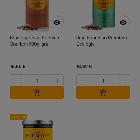


Gran Espresso Premium
Gran Espresso Premium
Bourbon 500g. grà
Ecològic
16,50 €
18,92 €




Afegir a la cistella
Afegir a la cist


Exhaurit