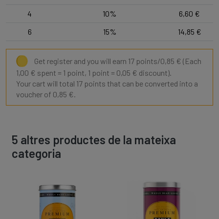
4
10%
6,60 €
6
15%
14,85 €
Get register and you will earn 17 points/0,85 €
(Each
1,00 € spent = 1 point, 1 point = 0,05 € discount).
Your cart will total 17 points that can be converted into a
voucher of 0,85 €.
5 altres productes de la mateixa
categoria