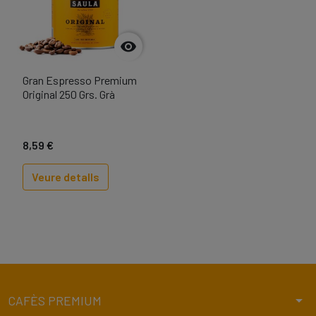

Gran Espresso Premium
Original 250 Grs. Grà
8,59 €
Veure detalls
arrow_drop_down
CAFÈS PREMIUM