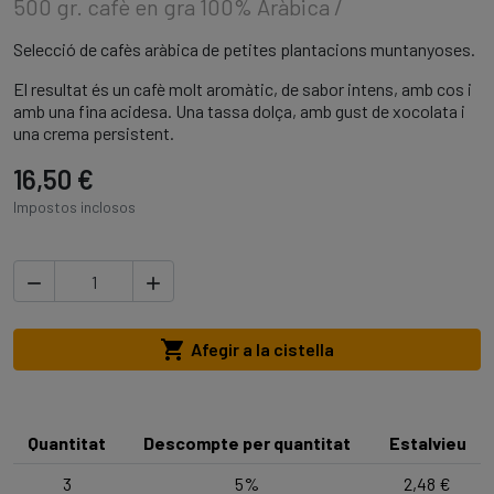
500 gr. cafè en gra 100% Aràbica /
Selecció de cafès aràbica de petites plantacions muntanyoses.
El resultat és un cafè molt aromàtic, de sabor intens, amb cos i
amb una fina acidesa. Una tassa dolça, amb gust de xocolata i
una crema persistent.
16,50 €
Impostos inclosos



Afegir a la cistella
Quantitat
Descompte per quantitat
Estalvieu
3
5%
2,48 €