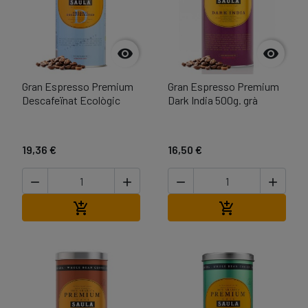


Gran Espresso Premium
Gran Espresso Premium
Descafeïnat Ecològic
Dark India 500g. grà
19,36 €
16,50 €




Afegir a la cistella
Afegir a la cist

