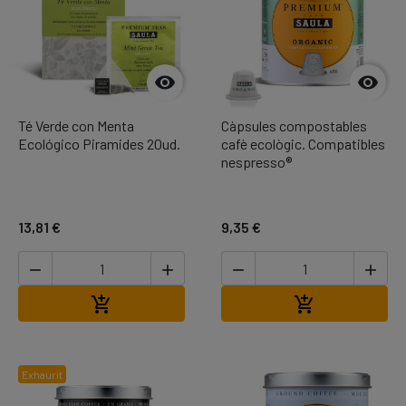


Té Verde con Menta
Càpsules compostables
Ecológico Piramides 20ud.
cafè ecològic. Compatibles
nespresso®
13,81 €
9,35 €




Afegir a la cistella
Afegir a la cis


Exhaurit