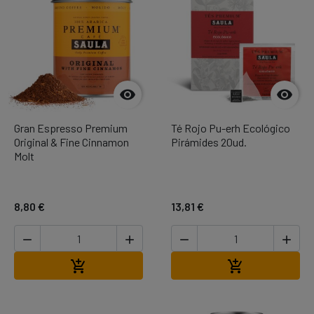


Gran Espresso Premium
Té Rojo Pu-erh Ecológico
Original & Fine Cinnamon
Pirámides 20ud.
Molt
8,80 €
13,81 €




Afegir a la cistella
Afegir a la cis

