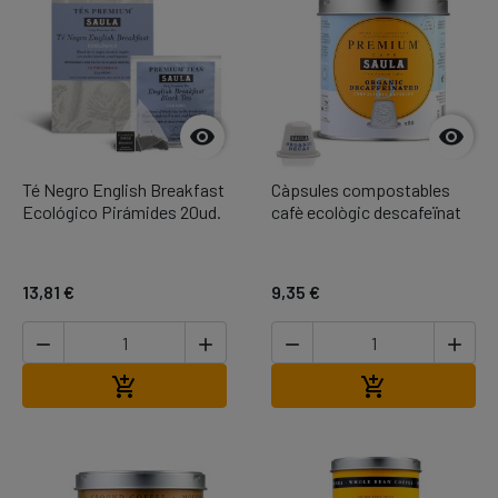


Té Negro English Breakfast
Càpsules compostables
Ecológico Pirámides 20ud.
cafè ecològic descafeïnat
13,81 €
9,35 €




Afegir a la cistella
Afegir a la cis

