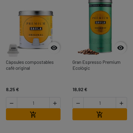


Càpsules compostables
Gran Espresso Premium
cafè original
Ecològic
8,25 €
18,92 €




Afegir a la cistella
Afegir a la cis

