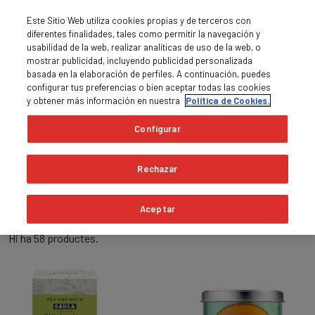
Este Sitio Web utiliza cookies propias y de terceros con
diferentes finalidades, tales como permitir la navegación y
usabilidad de la web, realizar analíticas de uso de la web, o
mostrar publicidad, incluyendo publicidad personalizada
basada en la elaboración de perfiles. A continuación, puedes
0
MENU

shopping_cart
configurar tus preferencias o bien aceptar todas las cookies
y obtener más información en nuestra
Política de Cookies.
Pàgina principal
Configurar
Començament
Rechazar
expand_more
filter_list
Rellevància
Filtrar
Aceptar
Hi ha 58 productes.