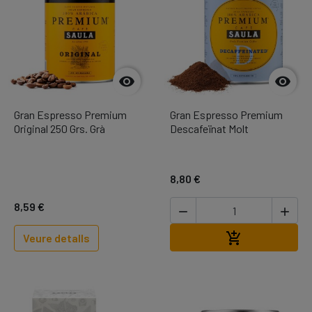


Gran Espresso Premium
Gran Espresso Premium
Original 250 Grs. Grà
Descafeïnat Molt
8,80 €
8,59 €


Afegir a la cis

Veure detalls