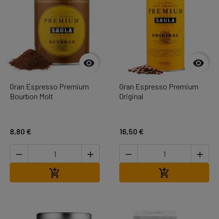


Gran Espresso Premium
Gran Espresso Premium
Bourbon Molt
Original
8,80 €
16,50 €




Afegir a la cistella
Afegir a la cis

