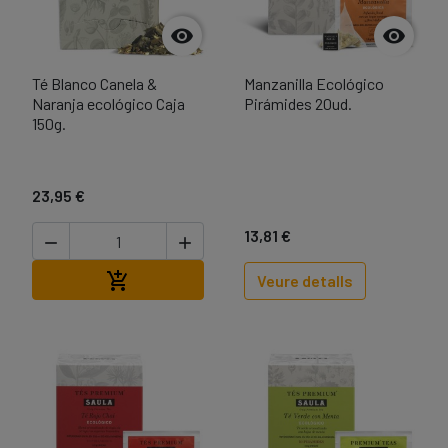


Té Blanco Canela &
Manzanilla Ecológico
Naranja ecológico Caja
Pirámides 20ud.
150g.
23,95 €
13,81 €


Afegir a la cistella

Veure detalls