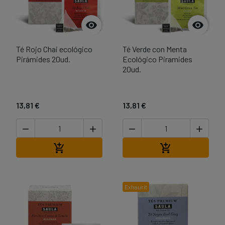


Té Rojo Chai ecológico
Té Verde con Menta
Pirámides 20ud.
Ecológico Piramides
20ud.
13,81 €
13,81 €




Afegir a la cistella
Afegir a la cist


Exhaurit