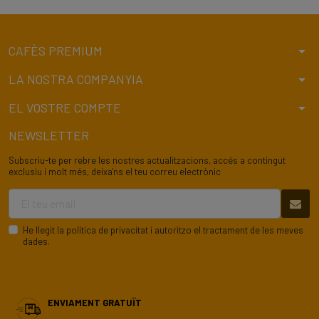
arrow_drop_down
CAFÈS PREMIUM
arrow_drop_down
LA NOSTRA COMPANYIA
arrow_drop_down
EL VOSTRE COMPTE
NEWSLETTER
Subscriu-te per rebre les nostres actualitzacions, accés a contingut
exclusiu i molt més, deixa'ns el teu correu electrònic
He llegit la
política de privacitat
i autoritzo el tractament de les meves
dades.
ENVIAMENT GRATUÏT