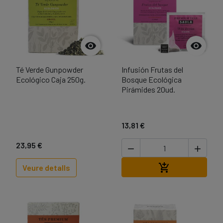


Té Verde Gunpowder
Infusión Frutas del
Ecológico Caja 250g.
Bosque Ecológica
Pirámides 20ud.
13,81 €
23,95 €


Afegir a la cist

Veure detalls