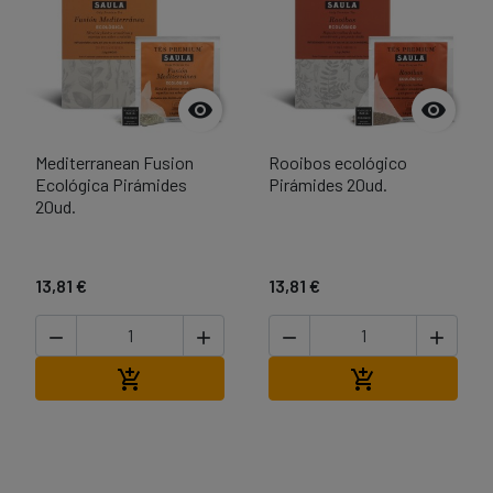


Mediterranean Fusion
Rooibos ecológico
Ecológica Pirámides
Pirámides 20ud.
20ud.
13,81 €
13,81 €




Afegir a la cistella
Afegir a la cist

