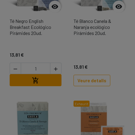


Té Negro English
Té Blanco Canela &
Breakfast Ecológico
Naranja ecológico
Pirámides 20ud.
Pirámides 20ud.
13,81 €
13,81 €


Afegir a la cistella

Veure detalls
Exhaurit