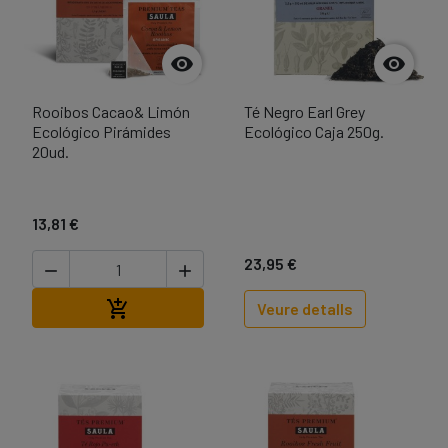


Rooibos Cacao& Limón
Té Negro Earl Grey
Ecológico Pirámides
Ecológico Caja 250g.
20ud.
13,81 €
23,95 €


Afegir a la cistella

Veure detalls