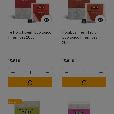


Té Rojo Pu-erh Ecológico
Rooibos Fresh Fruit
Pirámides 20ud.
Ecológico Pirámides
20ud.
13,81 €
13,81 €




Afegir a la cistella
Afegir a la cist


Exhaurit