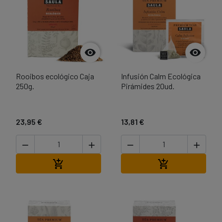


Rooibos ecológico Caja
Infusión Calm Ecológica
250g.
Pirámides 20ud.
23,95 €
13,81 €




Afegir a la cistella
Afegir a la cist

