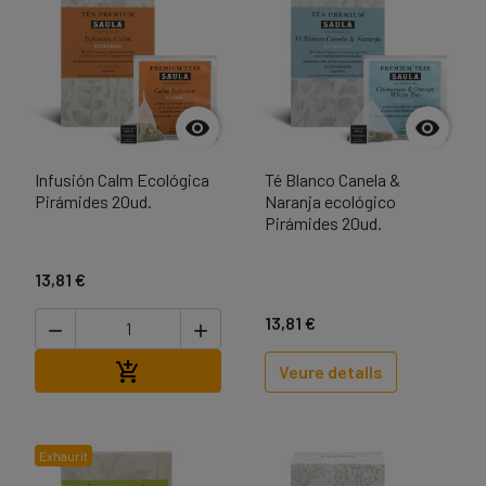


Infusión Calm Ecológica
Té Blanco Canela &
Pirámides 20ud.
Naranja ecológico
Pirámides 20ud.
13,81 €
13,81 €


Afegir a la cistella

Veure detalls
Exhaurit