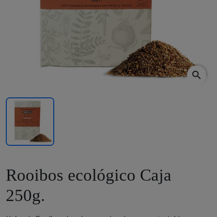
search
Rooibos ecológico Caja
250g.