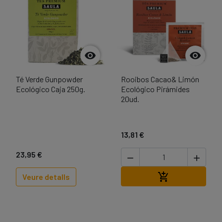


Té Verde Gunpowder
Rooibos Cacao& Limón
Ecológico Caja 250g.
Ecológico Pirámides
20ud.
13,81 €
23,95 €


Afegir a la cist

Veure detalls