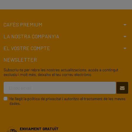
arrow_drop_down
CAFÈS PREMIUM
arrow_drop_down
LA NOSTRA COMPANYIA
arrow_drop_down
EL VOSTRE COMPTE
NEWSLETTER
Subscriu-te per rebre les nostres actualitzacions, accés a contingut
exclusiu i molt més, deixa'ns el teu correu electrònic
He llegit la
política de privacitat
i autoritzo el tractament de les meves
dades.
ENVIAMENT GRATUÏT