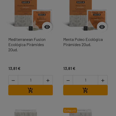


Mediterranean Fusion
Menta Poleo Ecológica
Ecológica Pirámides
Pirámides 20ud.
20ud.
13,81 €
13,81 €




Afegir a la cistella
Afegir a la cist


Exhaurit