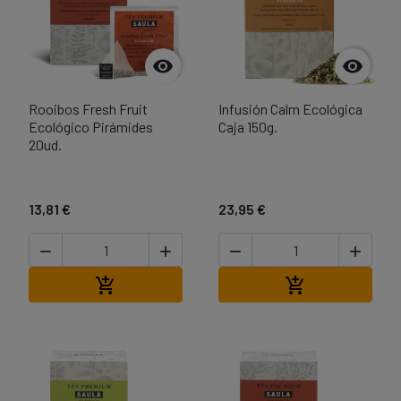


Rooibos Fresh Fruit
Infusión Calm Ecológica
Ecológico Pirámides
Caja 150g.
20ud.
13,81 €
23,95 €




Afegir a la cistella
Afegir a la cist

