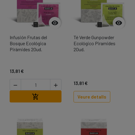


Infusión Frutas del
Té Verde Gunpowder
Bosque Ecológica
Ecológico Piramides
Pirámides 20ud.
20ud.
13,81 €
13,81 €


Afegir a la cistella

Veure detalls