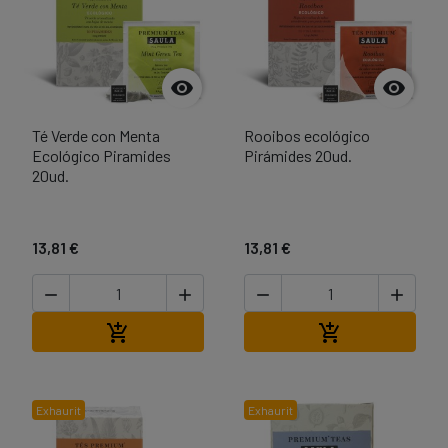


Té Verde con Menta
Rooibos ecológico
Ecológico Piramides
Pirámides 20ud.
20ud.
13,81 €
13,81 €




Afegir a la cistella
Afegir a la cist


Exhaurit
Exhaurit