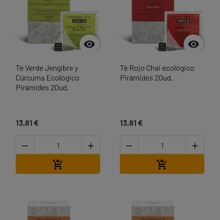


Té Verde Jengibre y
Té Rojo Chai ecológico
Cúrcuma Ecológico
Pirámides 20ud.
Pirámides 20ud.
13,81 €
13,81 €




Afegir a la cistella
Afegir a la cist

