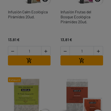


Infusión Calm Ecológica
Infusión Frutas del
Pirámides 20ud.
Bosque Ecológica
Pirámides 20ud.
13,81 €
13,81 €




Afegir a la cistella
Afegir a la cist


Exhaurit