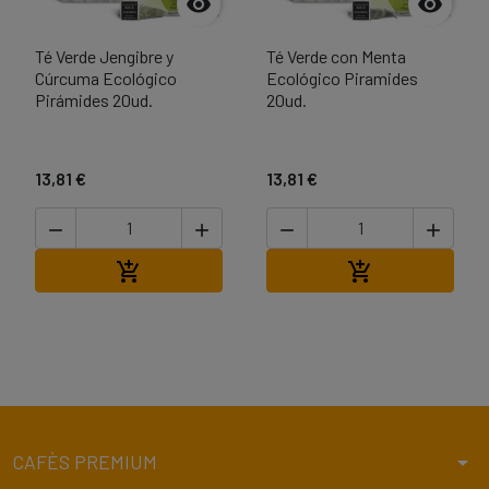


Té Verde Jengibre y
Té Verde con Menta
Cúrcuma Ecológico
Ecológico Piramides
Pirámides 20ud.
20ud.
13,81 €
13,81 €




Afegir a la cistella
Afegir a la cist


arrow_drop_down
CAFÈS PREMIUM