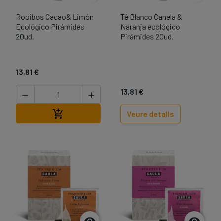
Rooibos Cacao& Limón
Té Blanco Canela &
Ecológico Pirámides
Naranja ecológico
20ud.
Pirámides 20ud.
13,81 €
13,81 €


Afegir a la cistella

Veure detalls