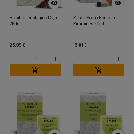


Rooibos ecológico Caja
Menta Poleo Ecológica
250g.
Pirámides 20ud.
23,95 €
13,81 €




Afegir a la cistella
Afegir a la cist

