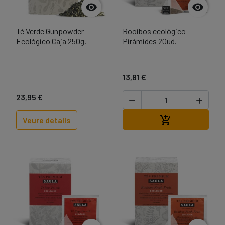


Té Verde Gunpowder
Rooibos ecológico
Ecológico Caja 250g.
Pirámides 20ud.
13,81 €
23,95 €


Afegir a la cist

Veure detalls