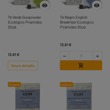


Té Verde Gunpowder
Té Negro English
Ecológico Piramides
Breakfast Ecológico
20ud.
Pirámides 20ud.
13,81 €
13,81 €


Afegir a la cist

Veure detalls
Exhaurit
Exhaurit