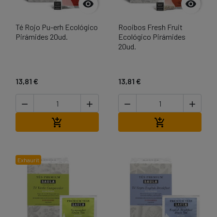


Té Rojo Pu-erh Ecológico
Rooibos Fresh Fruit
Pirámides 20ud.
Ecológico Pirámides
20ud.
13,81 €
13,81 €




Afegir a la cistella
Afegir a la cist


Exhaurit