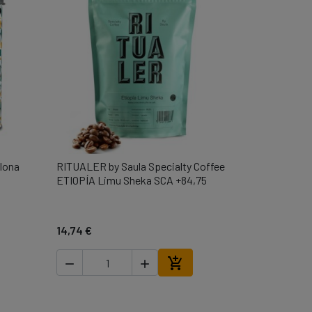
lona
RITUALER by Saula Specialty Coffee

Vista ràpida
ETIOPÍA Limu Sheka SCA +84,75
14,74 €



r a la cistella
Afegir a la cistella