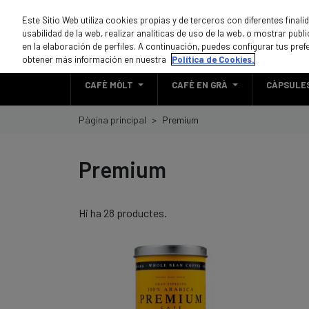
Este Sitio Web utiliza cookies propias y de terceros con diferentes final
usabilidad de la web, realizar analíticas de uso de la web, o mostrar pub
en la elaboración de perfiles. A continuación, puedes configurar tus pref
obtener más información en nuestra
Política de Cookies.
CAFÈ MÒLT
CAFÈ EN GRÀ
CÀPSULE
Pàgina principal
Premium
Premium
Hi ha 28 productes.