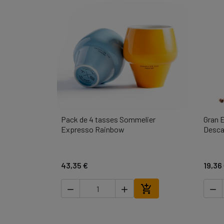
Pack de 4 tasses Sommelier
Gran 

Vista ràpida
Expresso Rainbow
Desca
43,35 €
19,36




Afegir a la cistella