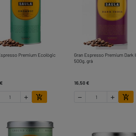
Espresso Premium Ecològic
Gran Espresso Premium Dark I

Vista ràpida

Vista ràpida
500g. grà
 €
16,50 €





Afegir a la cistella
Afegi