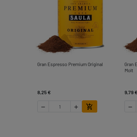
Gran Espresso Premium Original
Gran 

Vista ràpida
Molt
8,25 €
9,79 




Afegir a la cistella