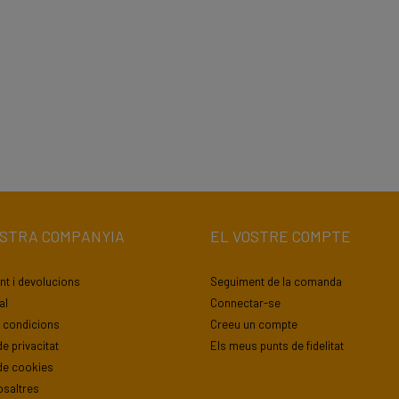
OSTRA COMPANYIA
EL VOSTRE COMPTE
t i devolucions
Seguiment de la comanda
al
Connectar-se
 condicions
Creeu un compte
de privacitat
Els meus punts de fidelitat
 de cookies
osaltres