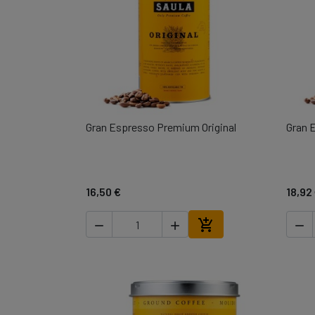
Gran Espresso Premium Original
Gran 

Vista ràpida
16,50 €
18,92




Afegir a la cistella