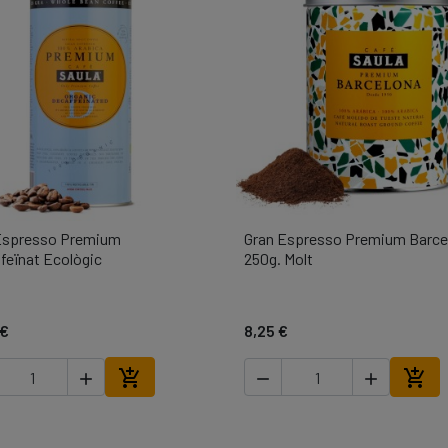
Espresso Premium
Gran Espresso Premium Barce

Vista ràpida

Vista ràpida
feïnat Ecològic
250g. Molt
 €
8,25 €





Afegir a la cistella
Afegi