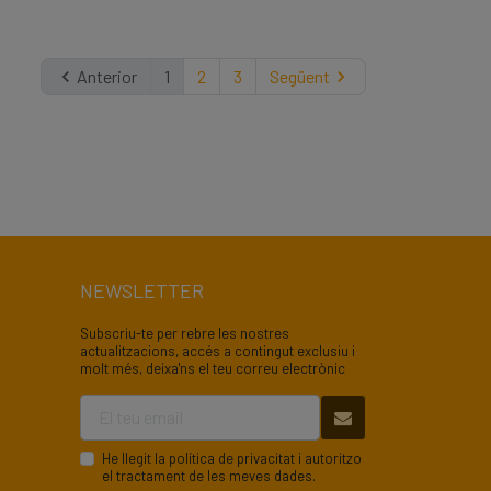

Anterior
1
2
3
Següent

NEWSLETTER
Subscriu-te per rebre les nostres
actualitzacions, accés a contingut exclusiu i
molt més, deixa'ns el teu correu electrònic
He llegit la
política de privacitat
i autoritzo
el tractament de les meves dades.