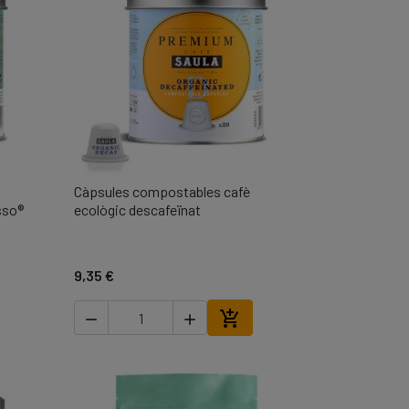
Càpsules compostables cafè

Vista ràpida
sso®
ecològic descafeïnat
9,35 €



r a la cistella
Afegir a la cistella