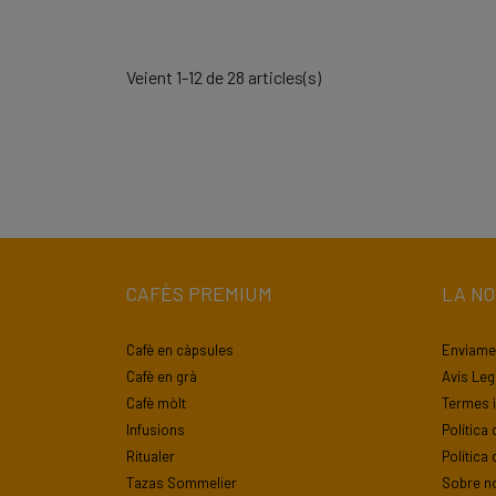
Veient 1-12 de 28 articles(s)
CAFÈS PREMIUM
LA N
Cafè en càpsules
Enviamen
Cafè en grà
Avís Leg
Cafè mòlt
Termes i
Infusions
Política 
Ritualer
Política
Tazas Sommelier
Sobre n