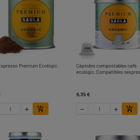
Espresso Premium Ecològic
Càpsules compostables cafè

Vista ràpida

Vista ràpida
ecològic. Compatibles nespre
€
9,35 €





Afegir a la cistella
Afegi