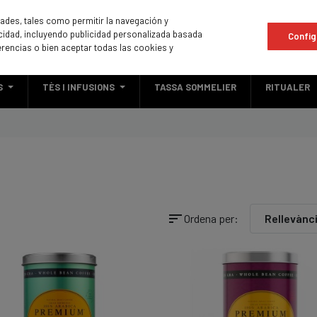
idades, tales como permitir la navegación y
licidad, incluyendo publicidad personalizada basada
Config
erencias o bien aceptar todas las cookies y
S
TÈS I INFUSIONS
TASSA SOMMELIER
RITUALER
sort
Ordena per:
Rellevànc