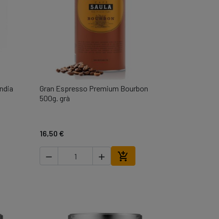
ndia
Gran Espresso Premium Bourbon

Vista ràpida
500g. grà
16,50 €



r a la cistella
Afegir a la cistella