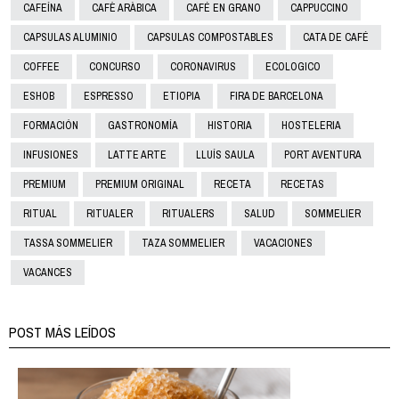
CAFEÍNA
CAFÈ ARÀBICA
CAFÉ EN GRANO
CAPPUCCINO
CAPSULAS ALUMINIO
CAPSULAS COMPOSTABLES
CATA DE CAFÉ
COFFEE
CONCURSO
CORONAVIRUS
ECOLOGICO
ESHOB
ESPRESSO
ETIOPIA
FIRA DE BARCELONA
FORMACIÓN
GASTRONOMÍA
HISTORIA
HOSTELERIA
INFUSIONES
LATTE ARTE
LLUÍS SAULA
PORT AVENTURA
PREMIUM
PREMIUM ORIGINAL
RECETA
RECETAS
RITUAL
RITUALER
RITUALERS
SALUD
SOMMELIER
TASSA SOMMELIER
TAZA SOMMELIER
VACACIONES
VACANCES
POST MÁS LEÍDOS