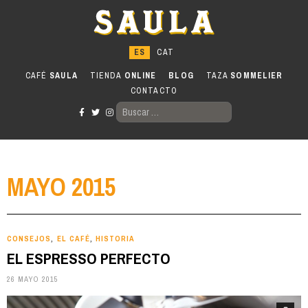
Ir
al
contenido
CAFÉ
SAULA
TIENDA
ONLINE
BLOG
TAZA
SOMMELIER
CONTACTO
BUSCAR:
MAYO 2015
CONSEJOS
EL CAFÉ
HISTORIA
,
,
EL ESPRESSO PERFECTO
26 MAYO 2015