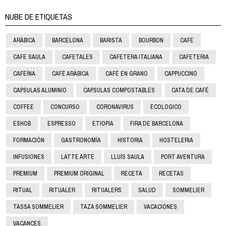
NUBE DE ETIQUETAS
ARÁBICA
BARCELONA
BARISTA
BOURBON
CAFE
CAFE SAULA
CAFETALES
CAFETERA ITALIANA
CAFETERIA
CAFEÍNA
CAFÈ ARÀBICA
CAFÉ EN GRANO
CAPPUCCINO
CAPSULAS ALUMINIO
CAPSULAS COMPOSTABLES
CATA DE CAFÉ
COFFEE
CONCURSO
CORONAVIRUS
ECOLOGICO
ESHOB
ESPRESSO
ETIOPIA
FIRA DE BARCELONA
FORMACIÓN
GASTRONOMÍA
HISTORIA
HOSTELERIA
INFUSIONES
LATTE ARTE
LLUÍS SAULA
PORT AVENTURA
PREMIUM
PREMIUM ORIGINAL
RECETA
RECETAS
RITUAL
RITUALER
RITUALERS
SALUD
SOMMELIER
TASSA SOMMELIER
TAZA SOMMELIER
VACACIONES
VACANCES