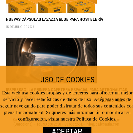
NUEVAS CÁPSULAS LAVAZZA BLUE PARA HOSTELERÍA
15 DE JULIO DE 2026
USO DE COOKIES
ISSPRESSO: LA PRIMERA CAFETERA ESPACIAL PARA ASTRONAUTAS
Esta web usa cookies propias y de terceros para ofrecer un mejor
30 DE JUNIO DE 2026
servicio y hacer estadísticas de datos de uso. Acéptalas antes de
VOLVER ARRIBA
seguir navegando para poder disfrutar de todos sus contenidos co
plena funcionalidad. Si quieres más información o modificar su
configuración, visita nuestra Política de Cookies.
Saula S.A.
- C/ Laureà Miró 422-424 08980 Sant Feliu de Llobregat
(Barcelona) - Tel. 93 666 2698 - 93 666 2551 -
info@cafesaula.com
ACEPTAR