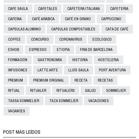
CAFE SAULA
CAFETALES
CAFETERA ITALIANA
CAFETERIA
CAFEÍNA
CAFÈ ARÀBICA
CAFÉ EN GRANO
CAPPUCCINO
CAPSULAS ALUMINIO
CAPSULAS COMPOSTABLES
CATA DE CAFÉ
COFFEE
CONCURSO
CORONAVIRUS
ECOLOGICO
ESHOB
ESPRESSO
ETIOPIA
FIRA DE BARCELONA
FORMACIÓN
GASTRONOMÍA
HISTORIA
HOSTELERIA
INFUSIONES
LATTE ARTE
LLUÍS SAULA
PORT AVENTURA
PREMIUM
PREMIUM ORIGINAL
RECETA
RECETAS
RITUAL
RITUALER
RITUALERS
SALUD
SOMMELIER
TASSA SOMMELIER
TAZA SOMMELIER
VACACIONES
VACANCES
POST MÁS LEÍDOS