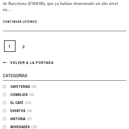
de Barcelona (ESHOB), que ya habían demostrado un alto nivel
en…
CONTINUAR LEYENDO
1
2
Posts
navigation
VOLVER A LA PORTADA
CATEGORÍAS
CAFETERIAS
(66)
CONSEJOS
(93)
EL CAFÉ
(221)
EVENTOS
(94)
HISTORIA
(87)
NOVEDADES
(110)