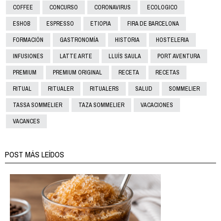
COFFEE
CONCURSO
CORONAVIRUS
ECOLOGICO
ESHOB
ESPRESSO
ETIOPIA
FIRA DE BARCELONA
FORMACIÓN
GASTRONOMÍA
HISTORIA
HOSTELERIA
INFUSIONES
LATTE ARTE
LLUÍS SAULA
PORT AVENTURA
PREMIUM
PREMIUM ORIGINAL
RECETA
RECETAS
RITUAL
RITUALER
RITUALERS
SALUD
SOMMELIER
TASSA SOMMELIER
TAZA SOMMELIER
VACACIONES
VACANCES
POST MÁS LEÍDOS