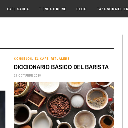
CAFÉ
SAULA
TIENDA
ONLINE
BLOG
TAZA
SOMMELIE
CONSEJOS
EL CAFÉ
RITUALERS
,
,
DICCIONARIO BÁSICO DEL BARISTA
19 OCTUBRE 2018