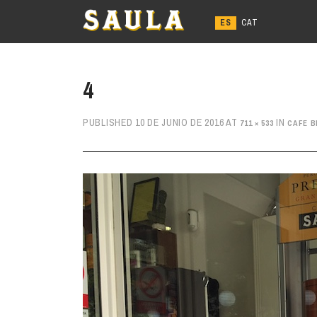
Ir
al
contenido
4
PUBLISHED
10 DE JUNIO DE 2016
AT
IN
711 × 533
CAFE B