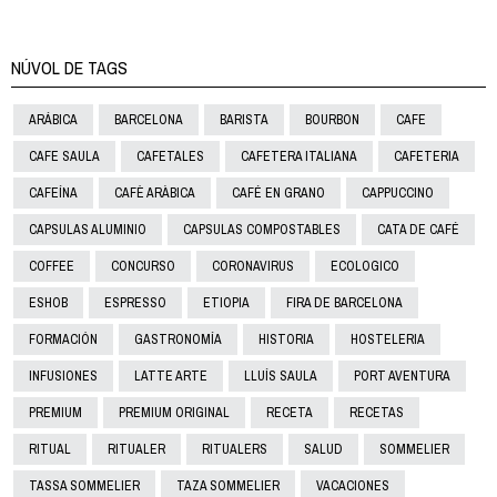
NÚVOL DE TAGS
ARÁBICA
BARCELONA
BARISTA
BOURBON
CAFE
CAFE SAULA
CAFETALES
CAFETERA ITALIANA
CAFETERIA
CAFEÍNA
CAFÈ ARÀBICA
CAFÉ EN GRANO
CAPPUCCINO
CAPSULAS ALUMINIO
CAPSULAS COMPOSTABLES
CATA DE CAFÉ
COFFEE
CONCURSO
CORONAVIRUS
ECOLOGICO
ESHOB
ESPRESSO
ETIOPIA
FIRA DE BARCELONA
FORMACIÓN
GASTRONOMÍA
HISTORIA
HOSTELERIA
INFUSIONES
LATTE ARTE
LLUÍS SAULA
PORT AVENTURA
PREMIUM
PREMIUM ORIGINAL
RECETA
RECETAS
RITUAL
RITUALER
RITUALERS
SALUD
SOMMELIER
TASSA SOMMELIER
TAZA SOMMELIER
VACACIONES