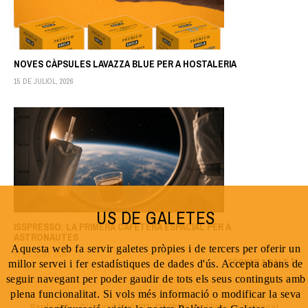
NOVES CÀPSULES LAVAZZA BLUE PER A HOSTALERIA
15 DE JULIOL, 2026
US DE GALETES
ISSPRESSO: LA PRIMERA CAFETERA ESPACIAL PER A
ASTRONAUTES
Aquesta web fa servir galetes pròpies i de tercers per oferir un
30 DE JUNY, 2026
TORNAR A DALT
millor servei i fer estadístiques de dades d'ús. Accepta abans de
seguir navegant per poder gaudir de tots els seus continguts amb
plena funcionalitat. Si vols més informació o modificar la seva
Saula S.A.
- C/ Laureà Miró 422-424 08980 Sant Feliu de Llobregat