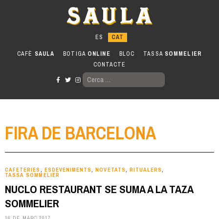
Anar
al
contingut
CAFÈ
SAULA
BOTIGA
ONLINE
BLOC
TASSA
SOMMELIER
CONTACTE
CERCA:
FIRA DE BARCELONA
CAFETERIES
ESDEVENIMENTS
NOVETATS
RITUALERS
,
,
,
,
TASSA SOMMELIER
NUCLO RESTAURANT SE SUMA A LA TAZA
SOMMELIER
16 DE MARÇ 2017