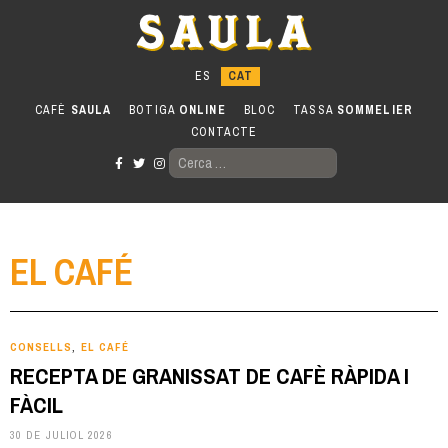
Anar
al
contingut
CAFÈ
SAULA
BOTIGA
ONLINE
BLOC
TASSA
SOMMELIER
CONTACTE
CERCA:
EL CAFÉ
CONSELLS
EL CAFÉ
,
RECEPTA DE GRANISSAT DE CAFÈ RÀPIDA I
FÀCIL
30 DE JULIOL 2026