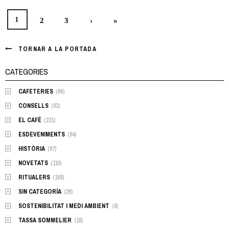
1
2
3
›
»
Posts
navigation
TORNAR A LA PORTADA
CATEGORIES
CAFETERIES
(66)
CONSELLS
(93)
EL CAFÉ
(221)
ESDEVENIMENTS
(94)
HISTÒRIA
(87)
NOVETATS
(110)
RITUALERS
(168)
SIN CATEGORÍA
(28)
SOSTENIBILITAT I MEDI AMBIENT
(8)
TASSA SOMMELIER
(18)