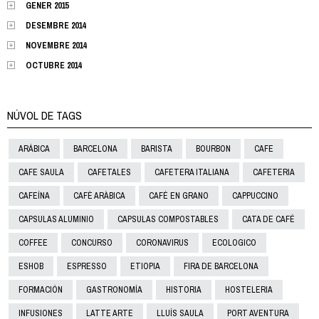
GENER 2015
DESEMBRE 2014
NOVEMBRE 2014
OCTUBRE 2014
NÚVOL DE TAGS
ARÁBICA
BARCELONA
BARISTA
BOURBON
CAFE
CAFE SAULA
CAFETALES
CAFETERA ITALIANA
CAFETERIA
CAFEÍNA
CAFÈ ARÀBICA
CAFÉ EN GRANO
CAPPUCCINO
CAPSULAS ALUMINIO
CAPSULAS COMPOSTABLES
CATA DE CAFÉ
COFFEE
CONCURSO
CORONAVIRUS
ECOLOGICO
ESHOB
ESPRESSO
ETIOPIA
FIRA DE BARCELONA
FORMACIÓN
GASTRONOMÍA
HISTORIA
HOSTELERIA
INFUSIONES
LATTE ARTE
LLUÍS SAULA
PORT AVENTURA