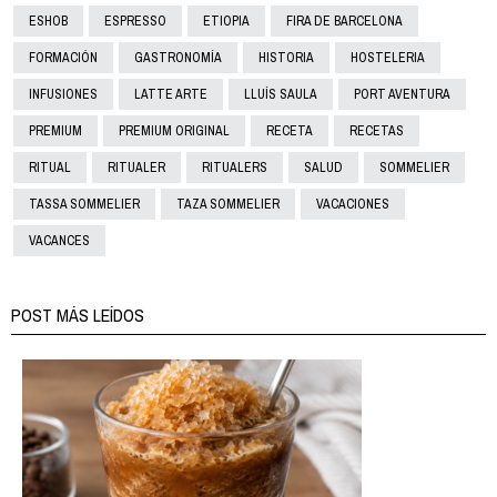
ESHOB
ESPRESSO
ETIOPIA
FIRA DE BARCELONA
FORMACIÓN
GASTRONOMÍA
HISTORIA
HOSTELERIA
INFUSIONES
LATTE ARTE
LLUÍS SAULA
PORT AVENTURA
PREMIUM
PREMIUM ORIGINAL
RECETA
RECETAS
RITUAL
RITUALER
RITUALERS
SALUD
SOMMELIER
TASSA SOMMELIER
TAZA SOMMELIER
VACACIONES
VACANCES
POST MÁS LEÍDOS