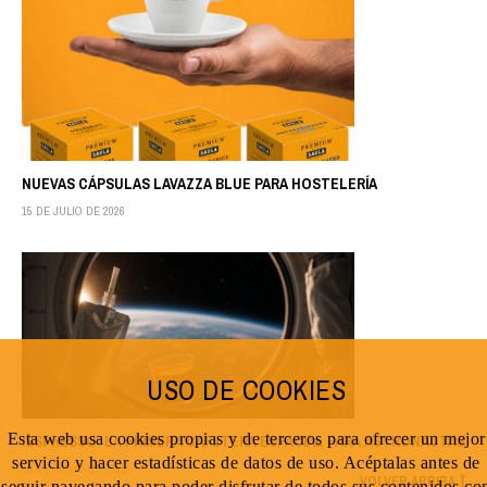
NUEVAS CÁPSULAS LAVAZZA BLUE PARA HOSTELERÍA
15 DE JULIO DE 2026
USO DE COOKIES
Esta web usa cookies propias y de terceros para ofrecer un mejor
ISSPRESSO: LA PRIMERA CAFETERA ESPACIAL PARA ASTRONAUTAS
servicio y hacer estadísticas de datos de uso. Acéptalas antes de
30 DE JUNIO DE 2026
VOLVER ARRIBA
seguir navegando para poder disfrutar de todos sus contenidos co