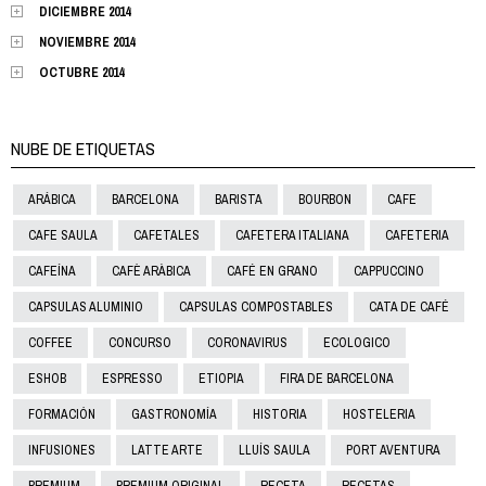
DICIEMBRE 2014
NOVIEMBRE 2014
OCTUBRE 2014
NUBE DE ETIQUETAS
ARÁBICA
BARCELONA
BARISTA
BOURBON
CAFE
CAFE SAULA
CAFETALES
CAFETERA ITALIANA
CAFETERIA
CAFEÍNA
CAFÈ ARÀBICA
CAFÉ EN GRANO
CAPPUCCINO
CAPSULAS ALUMINIO
CAPSULAS COMPOSTABLES
CATA DE CAFÉ
COFFEE
CONCURSO
CORONAVIRUS
ECOLOGICO
ESHOB
ESPRESSO
ETIOPIA
FIRA DE BARCELONA
FORMACIÓN
GASTRONOMÍA
HISTORIA
HOSTELERIA
INFUSIONES
LATTE ARTE
LLUÍS SAULA
PORT AVENTURA
PREMIUM
PREMIUM ORIGINAL
RECETA
RECETAS