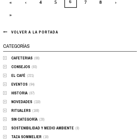
6
«
‹
4
5
7
8
›
Posts
»
navigation
VOLVER A LA PORTADA
CATEGORÍAS
CAFETERIAS
(66)
CONSEJOS
(93)
EL CAFÉ
(221)
EVENTOS
(94)
HISTORIA
(87)
NOVEDADES
(110)
RITUALERS
(168)
SIN CATEGORÍA
(28)
SOSTENIBILIDAD Y MEDIO AMBIENTE
(8)
TAZA SOMMELIER
(18)