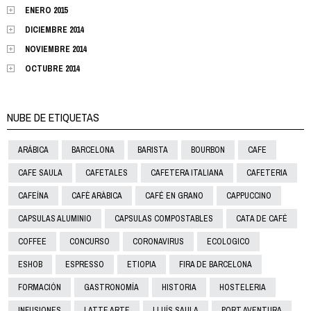
ENERO 2015
DICIEMBRE 2014
NOVIEMBRE 2014
OCTUBRE 2014
NUBE DE ETIQUETAS
ARÁBICA
BARCELONA
BARISTA
BOURBON
CAFE
CAFE SAULA
CAFETALES
CAFETERA ITALIANA
CAFETERIA
CAFEÍNA
CAFÈ ARÀBICA
CAFÉ EN GRANO
CAPPUCCINO
CAPSULAS ALUMINIO
CAPSULAS COMPOSTABLES
CATA DE CAFÉ
COFFEE
CONCURSO
CORONAVIRUS
ECOLOGICO
ESHOB
ESPRESSO
ETIOPIA
FIRA DE BARCELONA
FORMACIÓN
GASTRONOMÍA
HISTORIA
HOSTELERIA
INFUSIONES
LATTE ARTE
LLUÍS SAULA
PORT AVENTURA