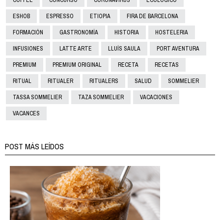
ESHOB
ESPRESSO
ETIOPIA
FIRA DE BARCELONA
FORMACIÓN
GASTRONOMÍA
HISTORIA
HOSTELERIA
INFUSIONES
LATTE ARTE
LLUÍS SAULA
PORT AVENTURA
PREMIUM
PREMIUM ORIGINAL
RECETA
RECETAS
RITUAL
RITUALER
RITUALERS
SALUD
SOMMELIER
TASSA SOMMELIER
TAZA SOMMELIER
VACACIONES
VACANCES
POST MÁS LEÍDOS