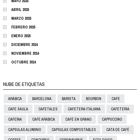
MAYO 2015
ABRIL 2015
MARZO 2015
FEBRERO 2015
ENERO 2015
DICIEMBRE 2014
NOVIEMBRE 2014
OCTUBRE 2014
NUBE DE ETIQUETAS
ARÁBICA
BARCELONA
BARISTA
BOURBON
CAFE
CAFE SAULA
CAFETALES
CAFETERA ITALIANA
CAFETERIA
CAFEÍNA
CAFÈ ARÀBICA
CAFÉ EN GRANO
CAPPUCCINO
CAPSULAS ALUMINIO
CAPSULAS COMPOSTABLES
CATA DE CAFÉ
COFFEE
CONCURSO
CORONAVIRUS
ECOLOGICO