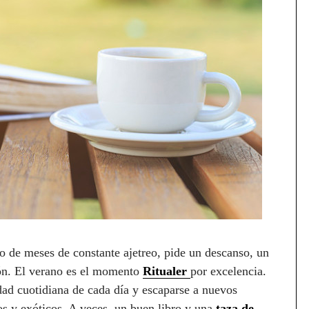
do de meses de constante ajetreo, pide un descanso, un
ión. El verano es el momento
Ritualer
por excelencia.
dad cuotidiana de cada día y escaparse a nuevos
s y exóticos. A veces, un buen libro y una
taza de