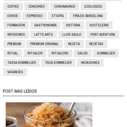
COFFEE
CONCURSO
CORONAVIRUS
ECOLOGICO
ESHOB
ESPRESSO
ETIOPIA
FIRA DE BARCELONA
FORMACIÓN
GASTRONOMÍA
HISTORIA
HOSTELERIA
INFUSIONES
LATTE ARTE
LLUÍS SAULA
PORT AVENTURA
PREMIUM
PREMIUM ORIGINAL
RECETA
RECETAS
RITUAL
RITUALER
RITUALERS
SALUD
SOMMELIER
TASSA SOMMELIER
TAZA SOMMELIER
VACACIONES
VACANCES
POST MÁS LEÍDOS