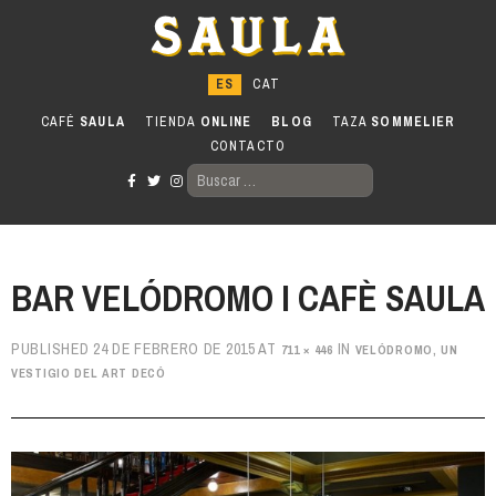
Ir
al
contenido
CAFÉ
SAULA
TIENDA
ONLINE
BLOG
TAZA
SOMMELIER
CONTACTO
BUSCAR:
BAR VELÓDROMO I CAFÈ SAULA
PUBLISHED
24 DE FEBRERO DE 2015
AT
IN
711 × 446
VELÓDROMO, UN
VESTIGIO DEL ART DECÓ