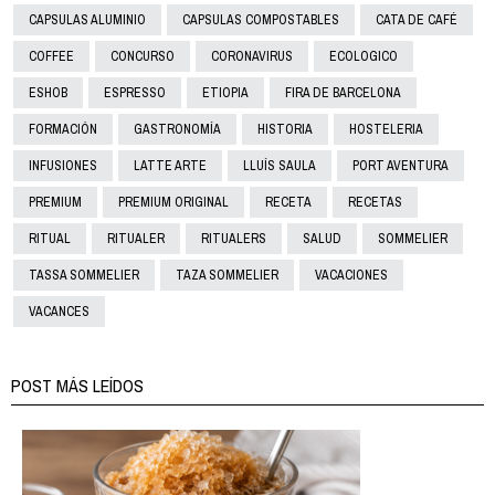
CAPSULAS ALUMINIO
CAPSULAS COMPOSTABLES
CATA DE CAFÉ
COFFEE
CONCURSO
CORONAVIRUS
ECOLOGICO
ESHOB
ESPRESSO
ETIOPIA
FIRA DE BARCELONA
FORMACIÓN
GASTRONOMÍA
HISTORIA
HOSTELERIA
INFUSIONES
LATTE ARTE
LLUÍS SAULA
PORT AVENTURA
PREMIUM
PREMIUM ORIGINAL
RECETA
RECETAS
RITUAL
RITUALER
RITUALERS
SALUD
SOMMELIER
TASSA SOMMELIER
TAZA SOMMELIER
VACACIONES
VACANCES
POST MÁS LEÍDOS