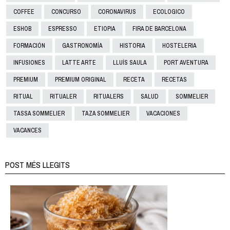
COFFEE
CONCURSO
CORONAVIRUS
ECOLOGICO
ESHOB
ESPRESSO
ETIOPIA
FIRA DE BARCELONA
FORMACIÓN
GASTRONOMÍA
HISTORIA
HOSTELERIA
INFUSIONES
LATTE ARTE
LLUÍS SAULA
PORT AVENTURA
PREMIUM
PREMIUM ORIGINAL
RECETA
RECETAS
RITUAL
RITUALER
RITUALERS
SALUD
SOMMELIER
TASSA SOMMELIER
TAZA SOMMELIER
VACACIONES
VACANCES
POST MÉS LLEGITS