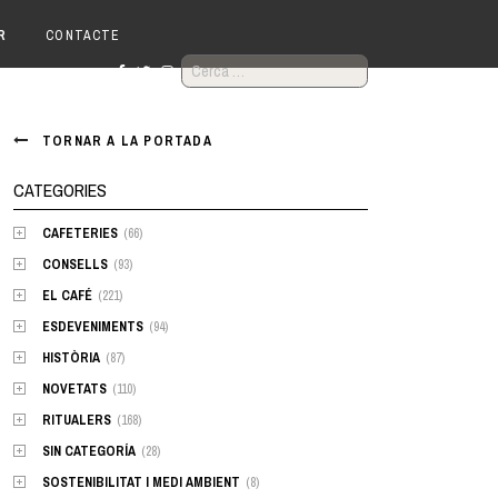
R
CONTACTE
CERCA:
TORNAR A LA PORTADA
CATEGORIES
CAFETERIES
(66)
CONSELLS
(93)
EL CAFÉ
(221)
ESDEVENIMENTS
(94)
HISTÒRIA
(87)
NOVETATS
(110)
RITUALERS
(168)
SIN CATEGORÍA
(28)
SOSTENIBILITAT I MEDI AMBIENT
(8)