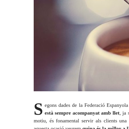
S
egons dades de la Federació Espanyola
està sempre acompanyat amb llet
, ja
motiu, és fonamental servir als clients una
aquesta ocasió veurem
quina és la millor a l