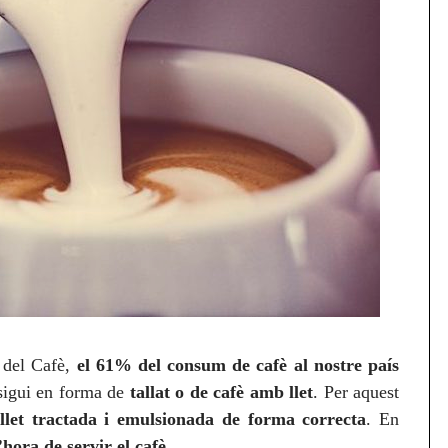
 del Cafè,
el 61% del consum de cafè al nostre país
 sigui en forma de
tallat o de cafè amb llet
. Per aquest
llet tractada i emulsionada de forma correcta
. En
’hora de servir el cafè
.