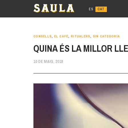
Anar
al
contingut
CONSELLS
,
EL CAFÉ
,
RITUALERS
,
SIN CATEGORÍA
QUINA ÉS LA MILLOR LL
10 DE MAIG, 2018