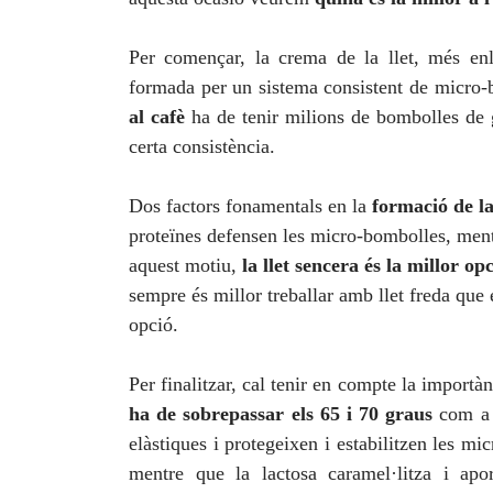
Per començar, la crema de la llet, més en
formada per un sistema consistent de micro
al cafè
ha de tenir milions de bombolles de g
certa consistència.
Dos factors fonamentals en la
formació de la
proteïnes defensen les micro-bombolles, mentr
aquest motiu,
la llet sencera és la millor op
sempre és millor treballar amb llet freda que e
opció.
Per finalitzar, cal tenir en compte la importà
ha de sobrepassar els 65 i 70 graus
com a 
elàstiques i protegeixen i estabilitzen les mic
mentre que la lactosa caramel·litza i apo