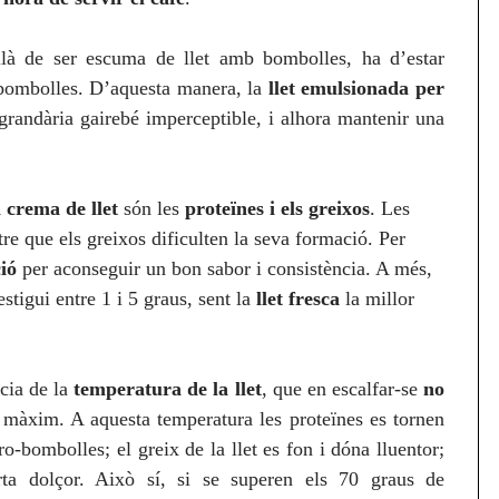
llà de ser escuma de llet amb bombolles, ha d’estar
-bombolles. D’aquesta manera, la
llet emulsionada per
randària gairebé imperceptible, i alhora mantenir una
 crema de llet
són les
proteïnes i els greixos
. Les
e que els greixos dificulten la seva formació. Per
ció
per aconseguir un bon sabor i consistència. A més,
stigui entre 1 i 5 graus, sent la
llet fresca
la millor
ncia de la
temperatura de la llet
, que en escalfar-se
no
màxim. A aquesta temperatura les proteïnes es tornen
ro-bombolles; el greix de la llet es fon i dóna lluentor;
rta dolçor. Això sí, si se superen els 70 graus de