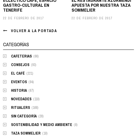
ECLÉCTICO CAFÉ, ESPACIO
EL RESTAURANTE AZURMENDI
GASTRO-CULTURAL EN
APUESTA POR NUESTRA TAZA
TENERIFE
SOMMELIER
22 DE FEBRERO DE 2017
22 DE FEBRERO DE 2017
VOLVER A LA PORTADA
CATEGORÍAS
CAFETERIAS
(66)
CONSEJOS
(93)
EL CAFÉ
(221)
EVENTOS
(94)
HISTORIA
(87)
NOVEDADES
(110)
RITUALERS
(168)
SIN CATEGORÍA
(28)
SOSTENIBILIDAD Y MEDIO AMBIENTE
(8)
TAZA SOMMELIER
(18)