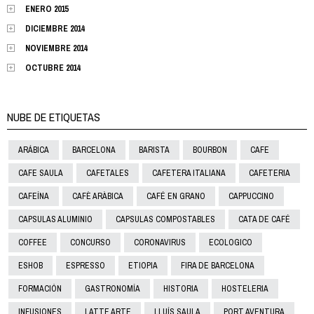
ENERO 2015
DICIEMBRE 2014
NOVIEMBRE 2014
OCTUBRE 2014
NUBE DE ETIQUETAS
ARÁBICA
BARCELONA
BARISTA
BOURBON
CAFE
CAFE SAULA
CAFETALES
CAFETERA ITALIANA
CAFETERIA
CAFEÍNA
CAFÈ ARÀBICA
CAFÉ EN GRANO
CAPPUCCINO
CAPSULAS ALUMINIO
CAPSULAS COMPOSTABLES
CATA DE CAFÉ
COFFEE
CONCURSO
CORONAVIRUS
ECOLOGICO
ESHOB
ESPRESSO
ETIOPIA
FIRA DE BARCELONA
FORMACIÓN
GASTRONOMÍA
HISTORIA
HOSTELERIA
INFUSIONES
LATTE ARTE
LLUÍS SAULA
PORT AVENTURA