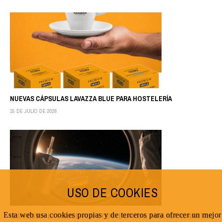
NUEVAS CÁPSULAS LAVAZZA BLUE PARA HOSTELERÍA
15 DE JULIO DE 2026
USO DE COOKIES
Esta web usa cookies propias y de terceros para ofrecer un mejor
ISSPRESSO: LA PRIMERA CAFETERA ESPACIAL PARA ASTRONAUTAS