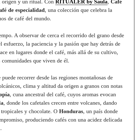
n origen y un ritual. Con
RITUALER by Saula
,
Café
afé de especialidad
, una colección que celebra la
anos de café del mundo.
iempo. A observar de cerca el recorrido del grano desde
el esfuerzo, la paciencia y la pasión que hay detrás de
ce en lugares donde el café, más allá de su cultivo,
as comunidades que viven de él.
 puede recorrer desde las regiones montañosas de
volcánicos, clima y altitud da origen a granos con notas
opía
, cuna ancestral del café, cuyos aromas evocan
la
, donde los cafetales crecen entre volcanes, dando
 tropicales y chocolate. O
Honduras
, un país donde
ompromiso, produciendo cafés con una acidez delicada
.