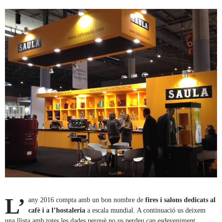
L’
any 2016 compta amb un bon nombre de
fires i salons dedicats al
cafè i a l’hostaleria
a escala mundial. A continuació us deixem
una llista amb totes les dades perquè no us perdeu cap esdeveniment.