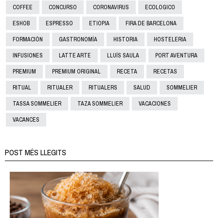
COFFEE
CONCURSO
CORONAVIRUS
ECOLOGICO
ESHOB
ESPRESSO
ETIOPIA
FIRA DE BARCELONA
FORMACIÓN
GASTRONOMÍA
HISTORIA
HOSTELERIA
INFUSIONES
LATTE ARTE
LLUÍS SAULA
PORT AVENTURA
PREMIUM
PREMIUM ORIGINAL
RECETA
RECETAS
RITUAL
RITUALER
RITUALERS
SALUD
SOMMELIER
TASSA SOMMELIER
TAZA SOMMELIER
VACACIONES
VACANCES
POST MÉS LLEGITS