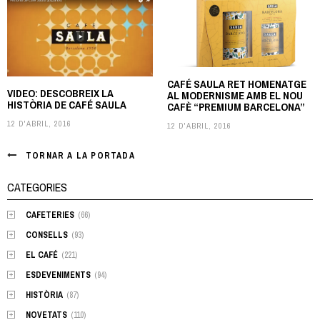
navigation
CAFÉ SAULA RET HOMENATGE
VIDEO: DESCOBREIX LA
AL MODERNISME AMB EL NOU
HISTÒRIA DE CAFÉ SAULA
CAFÈ “PREMIUM BARCELONA”
12 D'ABRIL, 2016
12 D'ABRIL, 2016
TORNAR A LA PORTADA
CATEGORIES
CAFETERIES
(66)
CONSELLS
(93)
EL CAFÉ
(221)
ESDEVENIMENTS
(94)
HISTÒRIA
(87)
NOVETATS
(110)