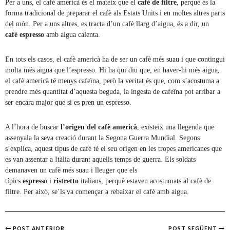
Per a uns, el cafè americà és el mateix que el
cafè de filtre
, perquè és la
forma tradicional de preparar el cafè als Estats Units i en moltes altres parts
del món. Per a uns altres, es tracta d’un cafè llarg d’aigua, és a dir, un
cafè espresso
amb aigua calenta.
En tots els casos, el cafè americà ha de ser un cafè més suau i que contingui
molta més aigua que l’espresso. Hi ha qui diu que, en haver-hi més aigua,
el cafè americà té menys cafeïna, però la veritat és que, com s’acostuma a
prendre més quantitat d’aquesta beguda, la ingesta de cafeïna pot arribar a
ser encara major que si es pren un espresso.
A l’hora de buscar
l’origen del cafè americà
, existeix una llegenda que
assenyala la seva creació durant la Segona Guerra Mundial. Segons
s’explica, aquest tipus de cafè té el seu origen en les tropes americanes que
es van assentar a Itàlia durant aquells temps de guerra. Els soldats
demanaven un cafè més suau i lleuger que els
típics
espresso
i
ristretto
italians, perquè estaven acostumats al cafè de
filtre. Per això, se’ls va començar a rebaixar el cafè amb aigua.
POST ANTERIOR
POST SEGÜENT