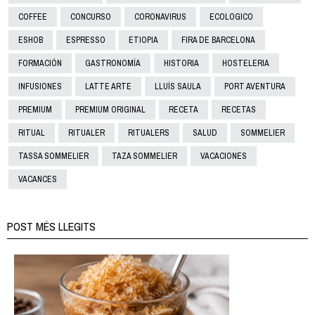
COFFEE
CONCURSO
CORONAVIRUS
ECOLOGICO
ESHOB
ESPRESSO
ETIOPIA
FIRA DE BARCELONA
FORMACIÓN
GASTRONOMÍA
HISTORIA
HOSTELERIA
INFUSIONES
LATTE ARTE
LLUÍS SAULA
PORT AVENTURA
PREMIUM
PREMIUM ORIGINAL
RECETA
RECETAS
RITUAL
RITUALER
RITUALERS
SALUD
SOMMELIER
TASSA SOMMELIER
TAZA SOMMELIER
VACACIONES
VACANCES
POST MÉS LLEGITS