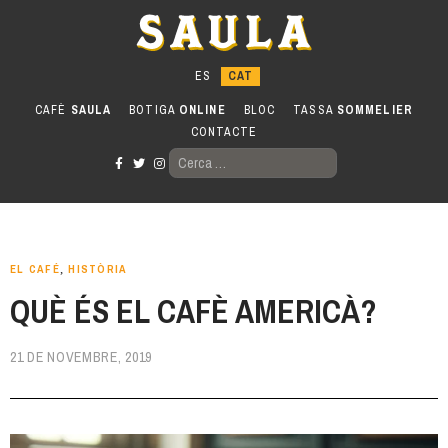
Anar
al
contingut
CAFÈ
SAULA
BOTIGA
ONLINE
BLOC
TASSA
SOMMELIER
CONTACTE
CERCA:
EL CAFÉ
,
HISTÒRIA
QUÈ ÉS EL CAFÈ AMERICÀ?
21 DE NOVEMBRE, 2019