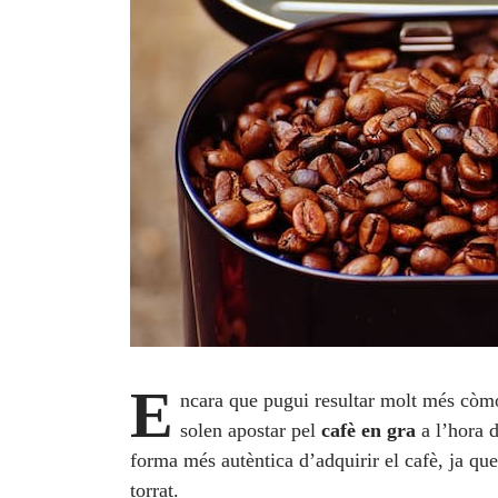
E
ncara que pugui resultar molt més còmo
solen apostar pel
cafè en gra
a l’hora d
forma més autèntica d’adquirir el cafè, ja qu
torrat.