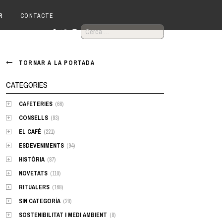
R
CONTACTE
CERCA:
TORNAR A LA PORTADA
CATEGORIES
CAFETERIES
(66)
CONSELLS
(93)
EL CAFÉ
(221)
ESDEVENIMENTS
(94)
HISTÒRIA
(87)
NOVETATS
(110)
RITUALERS
(168)
SIN CATEGORÍA
(28)
SOSTENIBILITAT I MEDI AMBIENT
(8)