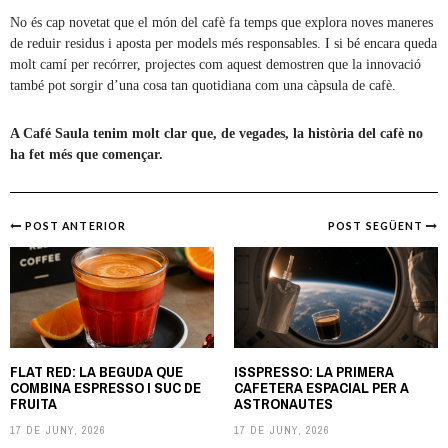
No és cap novetat que el món del cafè fa temps que explora noves maneres
de reduir residus i aposta per models més responsables. I si bé encara queda
molt camí per recórrer, projectes com aquest demostren que la innovació
també pot sorgir d’una cosa tan quotidiana com una càpsula de cafè.
A Café Saula tenim molt clar que, de vegades, la història del cafè no
ha fet més que començar.
POST ANTERIOR
POST SEGÜENT
Post
navigation
FLAT RED: LA BEGUDA QUE
ISSPRESSO: LA PRIMERA
COMBINA ESPRESSO I SUC DE
CAFETERA ESPACIAL PER A
FRUITA
ASTRONAUTES
17 DE JUNY, 2026
17 DE JUNY, 2026