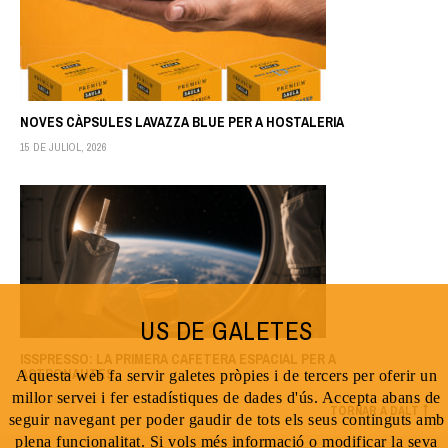
NOVES CÀPSULES LAVAZZA BLUE PER A HOSTALERIA
15 DE JULIOL, 2026
US DE GALETES
ISSPRESSO: LA PRIMERA CAFETERA ESPACIAL PER A
ASTRONAUTES
Aquesta web fa servir galetes pròpies i de tercers per oferir un
millor servei i fer estadístiques de dades d'ús. Accepta abans de
30 DE JUNY, 2026
TORNAR A DALT
seguir navegant per poder gaudir de tots els seus continguts amb
plena funcionalitat. Si vols més informació o modificar la seva