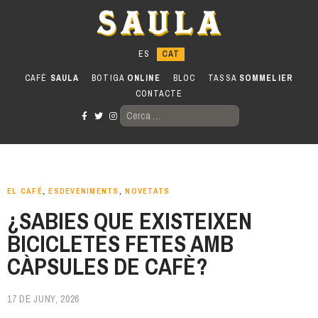
Anar
al
contingut
CAFÈ
SAULA
BOTIGA
ONLINE
BLOC
TASSA
SOMMELIER
CONTACTE
CERCA:
EL CAFÉ
,
ESDEVENIMENTS
,
NOVETATS
¿SABIES QUE EXISTEIXEN
BICICLETES FETES AMB
CÀPSULES DE CAFÈ?
17 DE JUNY, 2026