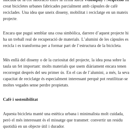
creat bicicletes urbanes fabricades parcialment amb càpsules de cafè
reciclades. Una idea que uneix disseny, mobilitat i reciclatge en un mateix
projecte.
Encara que pugui semblar una cosa simbòlica, darrere d’aquest projecte hi
ha un treball real de recuperació de materials. L’alumini de les càpsules es
recicla i es transforma per a formar part de l’estructura de la bicicleta.
Més enllà del disseny o de la curiositat del projecte, la idea posa sobre la
taula un fet important: molts materials que usem diàriament encara tenen
recorregut després del seu primer ús. En el cas de l’alumini, a més, la seva
capacitat de reciclatge és especialment interessant perquè pot reutilitzar-se
moltes vegades sense perdre propietats.
Cafè i sostenibilitat
Aquesta bicicleta manté una estètica urbana i minimalista molt cuidada,
però el més interessant és el missatge que transmet: convertir un residu
quotidià en un objecte útil i durador.