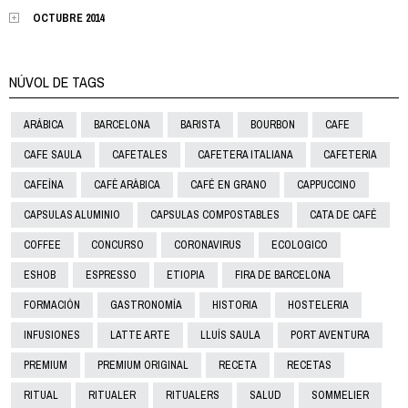
OCTUBRE 2014
NÚVOL DE TAGS
ARÁBICA
BARCELONA
BARISTA
BOURBON
CAFE
CAFE SAULA
CAFETALES
CAFETERA ITALIANA
CAFETERIA
CAFEÍNA
CAFÈ ARÀBICA
CAFÉ EN GRANO
CAPPUCCINO
CAPSULAS ALUMINIO
CAPSULAS COMPOSTABLES
CATA DE CAFÉ
COFFEE
CONCURSO
CORONAVIRUS
ECOLOGICO
ESHOB
ESPRESSO
ETIOPIA
FIRA DE BARCELONA
FORMACIÓN
GASTRONOMÍA
HISTORIA
HOSTELERIA
INFUSIONES
LATTE ARTE
LLUÍS SAULA
PORT AVENTURA
PREMIUM
PREMIUM ORIGINAL
RECETA
RECETAS
RITUAL
RITUALER
RITUALERS
SALUD
SOMMELIER