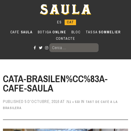
Anar
al
contingut
CAFÈ
SAULA
BOTIGA
ONLINE
BLOC
TASSA
SOMMELIER
CONTACTE
CERCA:
CATA-BRASILEN%CC%83A-
CAFE-SAULA
PUBLISHED
5 D'OCTUBRE, 2016
AT
IN
711 × 533
TAST DE CAFÈ A LA
BRASILERA