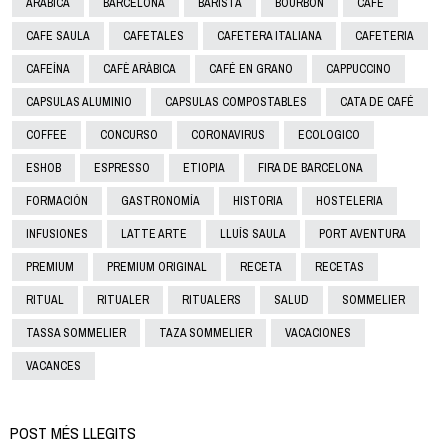
ARÁBICA
BARCELONA
BARISTA
BOURBON
CAFE
CAFE SAULA
CAFETALES
CAFETERA ITALIANA
CAFETERIA
CAFEÍNA
CAFÈ ARÀBICA
CAFÉ EN GRANO
CAPPUCCINO
CAPSULAS ALUMINIO
CAPSULAS COMPOSTABLES
CATA DE CAFÉ
COFFEE
CONCURSO
CORONAVIRUS
ECOLOGICO
ESHOB
ESPRESSO
ETIOPIA
FIRA DE BARCELONA
FORMACIÓN
GASTRONOMÍA
HISTORIA
HOSTELERIA
INFUSIONES
LATTE ARTE
LLUÍS SAULA
PORT AVENTURA
PREMIUM
PREMIUM ORIGINAL
RECETA
RECETAS
RITUAL
RITUALER
RITUALERS
SALUD
SOMMELIER
TASSA SOMMELIER
TAZA SOMMELIER
VACACIONES
VACANCES
POST MÉS LLEGITS