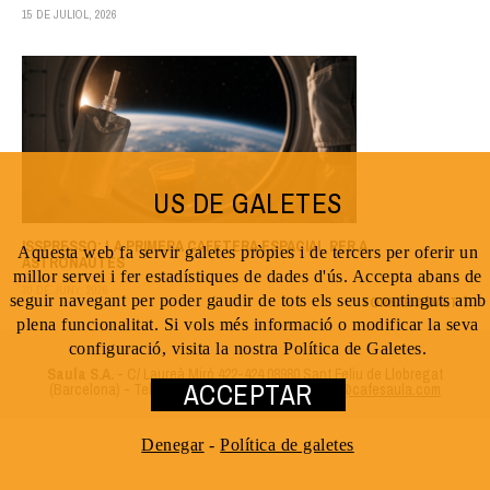
15 DE JULIOL, 2026
US DE GALETES
ISSPRESSO: LA PRIMERA CAFETERA ESPACIAL PER A
Aquesta web fa servir galetes pròpies i de tercers per oferir un
ASTRONAUTES
millor servei i fer estadístiques de dades d'ús. Accepta abans de
30 DE JUNY, 2026
seguir navegant per poder gaudir de tots els seus continguts amb
TORNAR A DALT
plena funcionalitat. Si vols més informació o modificar la seva
configuració, visita la nostra Política de Galetes.
Saula S.A.
- C/ Laureà Miró 422-424 08980 Sant Feliu de Llobregat
ACCEPTAR
(Barcelona) - Tel. 93 666 2698 - 93 666 2551 -
info@cafesaula.com
Denegar
-
Política de galetes