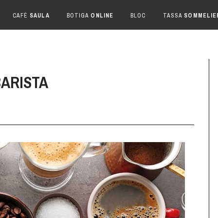
CAFÈ
SAULA
BOTIGA
ONLINE
BLOC
TASSA
SOMMELIE
BARISTA