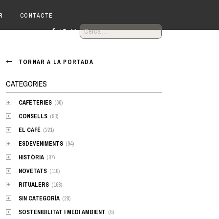
R
CONTACTE
CERCA:
TORNAR A LA PORTADA
CATEGORIES
CAFETERIES
(66)
CONSELLS
(93)
EL CAFÉ
(221)
ESDEVENIMENTS
(94)
HISTÒRIA
(87)
NOVETATS
(110)
RITUALERS
(168)
SIN CATEGORÍA
(28)
SOSTENIBILITAT I MEDI AMBIENT
(8)