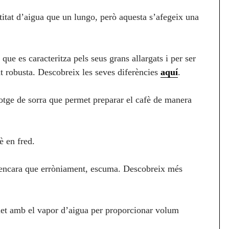
itat d’aigua que un lungo, però aquesta s’afegeix una
 que es caracteritza pels seus grans allargats i per ser
at robusta. Descobreix les seves diferències
aquí
.
lotge de sorra que permet preparar el cafè de manera
è en fred.
encara que erròniament, escuma. Descobreix més
llet amb el vapor d’aigua per proporcionar volum