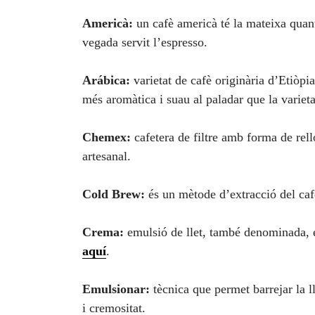
Americà:
un cafè americà té la mateixa quant
vegada servit l’espresso.
Arábica:
varietat de cafè originària d’Etiòpia
més aromàtica i suau al paladar que la variet
Chemex:
cafetera de filtre amb forma de rel
artesanal.
Cold Brew:
és un mètode d’extracció del caf
Crema:
emulsió de llet, també denominada, 
aquí
.
Emulsionar:
tècnica que permet barrejar la 
i cremositat.