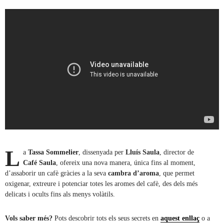
L
a
Tassa Sommelier
, dissenyada per
Lluís Saula
, director de
Café Saula
, ofereix una nova manera, única fins al moment,
d’assaborir un cafè gràcies a la seva
cambra d’aroma
, que permet
oxigenar, extreure i potenciar totes les aromes del cafè, des dels més
delicats i ocults fins als menys volàtils.
Vols saber més?
Pots descobrir tots els seus secrets en
aquest enllaç
o a