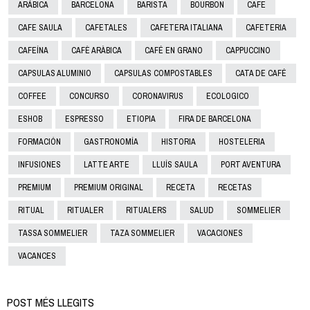
ARÁBICA
BARCELONA
BARISTA
BOURBON
CAFE
CAFE SAULA
CAFETALES
CAFETERA ITALIANA
CAFETERIA
CAFEÍNA
CAFÈ ARÀBICA
CAFÉ EN GRANO
CAPPUCCINO
CAPSULAS ALUMINIO
CAPSULAS COMPOSTABLES
CATA DE CAFÉ
COFFEE
CONCURSO
CORONAVIRUS
ECOLOGICO
ESHOB
ESPRESSO
ETIOPIA
FIRA DE BARCELONA
FORMACIÓN
GASTRONOMÍA
HISTORIA
HOSTELERIA
INFUSIONES
LATTE ARTE
LLUÍS SAULA
PORT AVENTURA
PREMIUM
PREMIUM ORIGINAL
RECETA
RECETAS
RITUAL
RITUALER
RITUALERS
SALUD
SOMMELIER
TASSA SOMMELIER
TAZA SOMMELIER
VACACIONES
VACANCES
POST MÉS LLEGITS