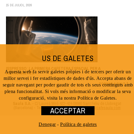
15 DE JULIOL, 2026
US DE GALETES
ISSPRESSO: LA PRIMERA CAFETERA ESPACIAL PER A
Aquesta web fa servir galetes pròpies i de tercers per oferir un
ASTRONAUTES
millor servei i fer estadístiques de dades d'ús. Accepta abans de
30 DE JUNY, 2026
TORNAR A DALT
seguir navegant per poder gaudir de tots els seus continguts amb
plena funcionalitat. Si vols més informació o modificar la seva
configuració, visita la nostra Política de Galetes.
Saula S.A.
- C/ Laureà Miró 422-424 08980 Sant Feliu de Llobregat
(Barcelona) - Tel. 93 666 2698 - 93 666 2551 -
info@cafesaula.com
ACCEPTAR
Denegar
-
Política de galetes