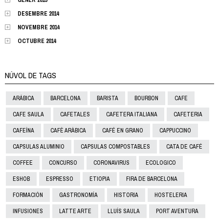
DESEMBRE 2014
NOVEMBRE 2014
OCTUBRE 2014
NÚVOL DE TAGS
ARÁBICA
BARCELONA
BARISTA
BOURBON
CAFE
CAFE SAULA
CAFETALES
CAFETERA ITALIANA
CAFETERIA
CAFEÍNA
CAFÈ ARÀBICA
CAFÉ EN GRANO
CAPPUCCINO
CAPSULAS ALUMINIO
CAPSULAS COMPOSTABLES
CATA DE CAFÉ
COFFEE
CONCURSO
CORONAVIRUS
ECOLOGICO
ESHOB
ESPRESSO
ETIOPIA
FIRA DE BARCELONA
FORMACIÓN
GASTRONOMÍA
HISTORIA
HOSTELERIA
INFUSIONES
LATTE ARTE
LLUÍS SAULA
PORT AVENTURA