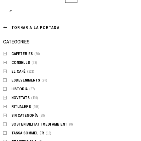
Posts
»
navigation
TORNAR A LA PORTADA
CATEGORIES
CAFETERIES
(66)
CONSELLS
(93)
EL CAFÉ
(221)
ESDEVENIMENTS
(94)
HISTÒRIA
(87)
NOVETATS
(110)
RITUALERS
(168)
SIN CATEGORÍA
(28)
SOSTENIBILITAT I MEDI AMBIENT
(8)
TASSA SOMMELIER
(18)