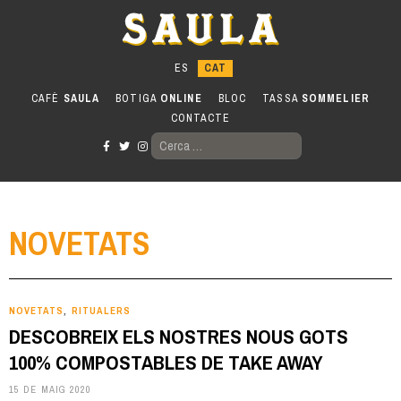
Anar
al
contingut
CAFÈ
SAULA
BOTIGA
ONLINE
BLOC
TASSA
SOMMELIER
CONTACTE
CERCA:
NOVETATS
NOVETATS
RITUALERS
,
DESCOBREIX ELS NOSTRES NOUS GOTS
100% COMPOSTABLES DE TAKE AWAY
15 DE MAIG 2020